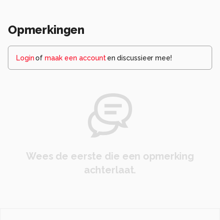
Opmerkingen
Login
of
maak een account
en discussieer mee!
Wees de eerste die een opmerking
achterlaat.