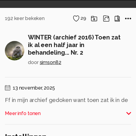
192
keer bekeken
29
WINTER (archief 2016) Toen zat
ik al een half jaar in
behandeling... Nr. 2
door
simson82
13 november, 2025
Ff in mijn archief gedoken want toen zat ik in de
kliniek 'De Hoop" Dordrecht en dankzij hun hulp
Meer info tonen
en van Mijn Hemelse Vader ben ik op de dag af
vandaag 10 jaar Clean van die akelige witte
sneeuw die toen jaren me neus in verdween...