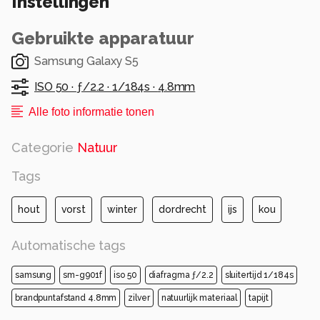
Instellingen
Dit was bij het bouwbedrijf van mijn destijdse
dagbesteding...
Gebruikte apparatuur
Alle rechten voorbehouden
Samsung Galaxy S5
ISO 50 ·
ƒ/2.2 ·
1/184s ·
4.8mm
Alle foto informatie tonen
Categorie
Natuur
Tags
hout
vorst
winter
dordrecht
ijs
kou
Automatische tags
samsung
sm-g901f
iso 50
diafragma ƒ/2.2
sluitertijd 1/184s
brandpuntafstand 4.8mm
zilver
natuurlijk materiaal
tapijt