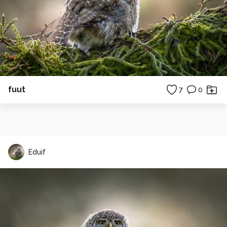
fuut
7
0
Eduif