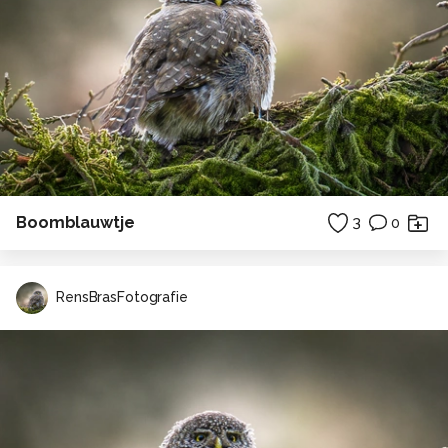
Boomblauwtje
3
0
RensBrasFotografie