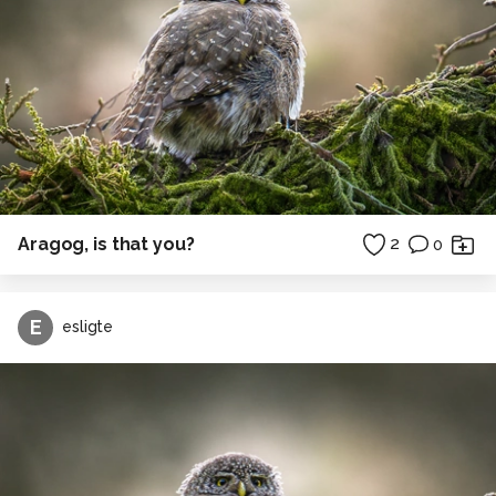
Aragog, is that you?
2
0
E
esligte