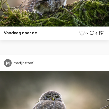
Vandaag naar de
6
4
M
martijnstoof