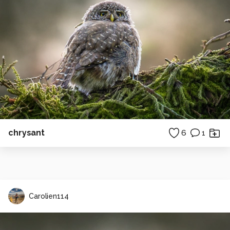
chrysant
6
1
Carolien114