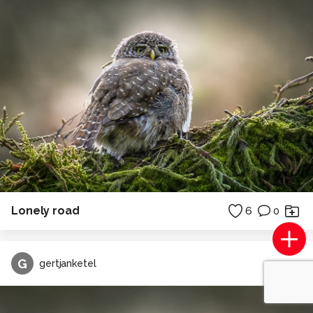
Lonely road
6
0
G
gertjanketel