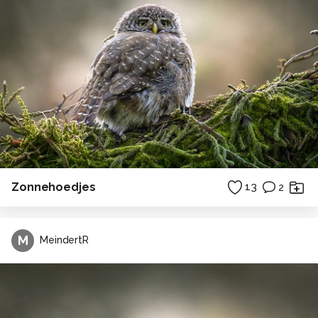
Zonnehoedjes
13
2
M
MeindertR