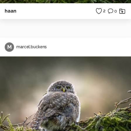
haan
2
0
M
marcel.buckens