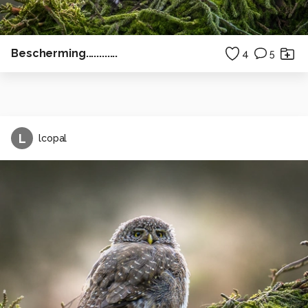
Bescherming............
4
5
L
lcopal