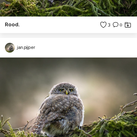
Rood.
3
0
jan.pijper