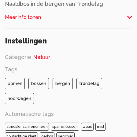
Naaldbos in de bergen van Trøndelag
Alle rechten voorbehouden
Meer info tonen
Instellingen
Categorie
Natuur
Tags
bomen
bossen
bergen
trøndelag
noorwegen
Automatische tags
atmosferisch fenomeen
sparrenbossen
woud
mist
houtachtige plant
oerbos
oerwoud