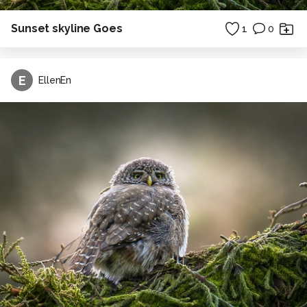
Sunset skyline Goes
1
0
E
EllenEn