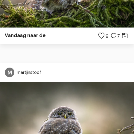
Vandaag naar de
9
7
M
martijnstoof