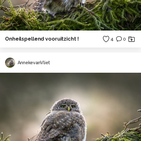
Onheilspellend vooruitzicht !
4
0
AnnekevanVliet