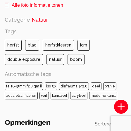
Alle foto informatie tonen
Categorie
Natuur
Tags
herfst
blad
herfstkleuren
icm
double exposure
natuur
boom
Automatische tags
fe 16-35mm f2.8 gm ii
iso 50
diafragma ƒ/2.8
geel
oranje
aquarelschilderen
verf
kunstverf
acrylverf
moderne kunst
Opmerkingen
Sorteren op