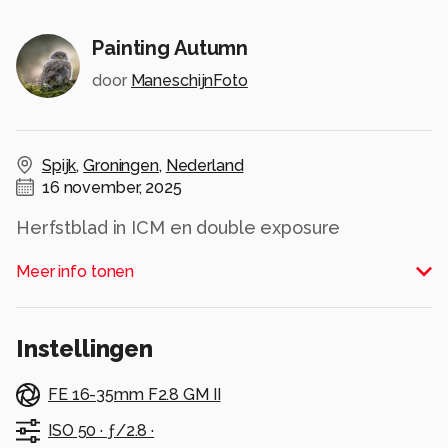
Painting Autumn
door
ManeschijnFoto
Spijk
,
Groningen
,
Nederland
16 november, 2025
Herfstblad in ICM en double exposure
Alle rechten voorbehouden
Meer info tonen
Instellingen
FE 16-35mm F2.8 GM II
ISO 50 ·
ƒ/2.8 ·