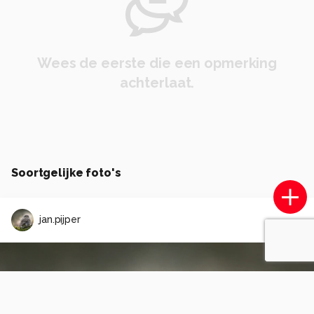
Wees de eerste die een opmerking
achterlaat.
Soortgelijke foto's
jan.pijper