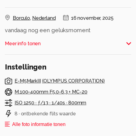
Borculo
,
Nederland
16 november, 2025
vandaag nog een geluksmoment
Kraanvogel die in de verte aan het zoeken is
Meer info tonen
Alle rechten voorbehouden
Instellingen
E-M5MarkIII
(
OLYMPUS CORPORATION
)
M.100-400mm F5.0-6.3 + MC-20
ISO 1250 ·
ƒ/13 ·
1/40s ·
800mm
8 · ontbekende flits waarde
Alle foto informatie tonen