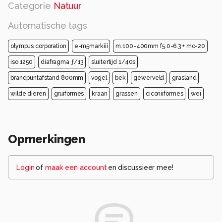
Categorie
Natuur
Automatische tags
olympus corporation
e-m5markiii
m.100-400mm f5.0-6.3 + mc-20
iso 1250
diafragma ƒ/13
sluitertijd 1/40s
brandpuntafstand 800mm
vogel
bek
gewerveld
grasland
wilde dieren
gruiformes
kraan
grassen
ciconiiformes
wei
Opmerkingen
Login
of
maak een account
en discussieer mee!