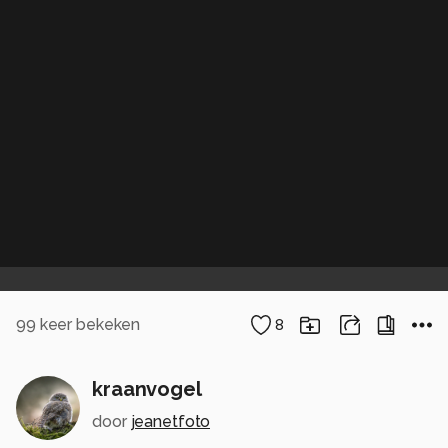
99
keer bekeken
8
kraanvogel
door
jeanetfoto