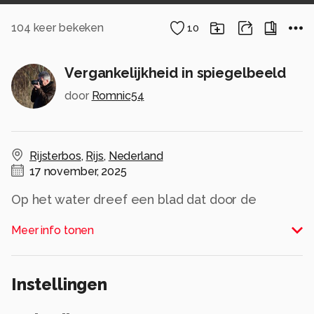
104
keer bekeken
10
Vergankelijkheid in spiegelbeeld
door
Romnic54
Rijsterbos
,
Rijs
,
Nederland
17 november, 2025
Op het water dreef een blad dat door de
weinige wind langzaam van figuur veranderde.
Meer info tonen
Natuurlijke kunst:)
Alle rechten voorbehouden
Instellingen