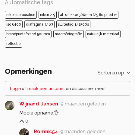
Automatische tags
nikon corporation
nikon z 9
af-s nikkor 500mm f/5.6e pf ed vr
iso 6400
diafragma ƒ/6.3
sluitertijd 1/2500s
brandpuntafstand 500mm
macrofotografie
natuurlijk materiaal
reflectie
Opmerkingen
Sorteren op
Login
of
maak een account
en discussieer mee!
Wijnand-Jansen
9 maanden geleden
Mooie opname.👌
0
Romnic54
9 maanden geleden