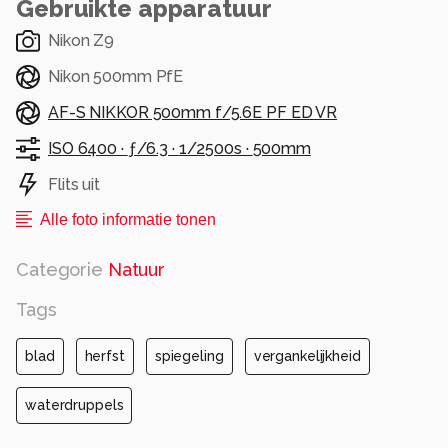
Gebruikte apparatuur
Nikon Z9
Nikon 500mm PfE
AF-S NIKKOR 500mm f/5.6E PF ED VR
ISO 6400 ·
ƒ/6.3 ·
1/2500s ·
500mm
Flits uit
Alle foto informatie tonen
Categorie
Natuur
Tags
blad
herfst
spiegeling
vergankelijkheid
waterdruppels