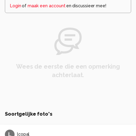
Login
of
maak een account
en discussieer mee!
Wees de eerste die een opmerking
achterlaat.
Soortgelijke foto's
L
lcopal