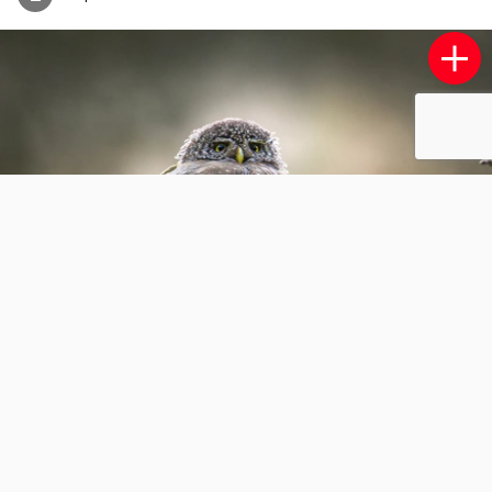
Onheilspellend vooruitzicht !
3
0
AnnekevanVliet