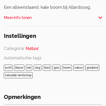
Een alleenstaand, kale boom bij Allardsoog.
Alle rechten voorbehouden
Meer info tonen
Instellingen
Categorie
Natuur
Automatische tags
lucht
blauw
tak
dag
blad
gras
boom
natuur
grasland
natuurlijk landschap
Opmerkingen