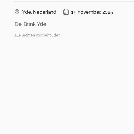
Yde
,
Nederland
19 november, 2025
De Brink Yde
Alle rechten voorbehouden
Instellingen
Galaxy A34 5G
(
samsung
)
ISO 50 ·
ƒ/1.8 ·
53/10000s ·
4.65mm
Flits uit
Alle foto informatie tonen
Categorie
Natuur
Automatische tags