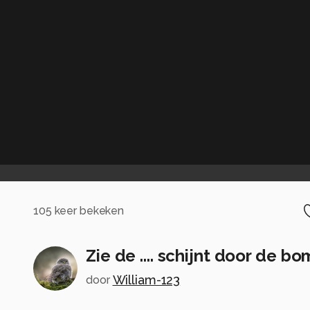
105
keer bekeken
Zie de .... schijnt door de b
William-123
door