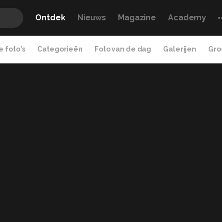
Ontdek
Nieuws
Magazine
Academy
 foto's
Categorieën
Foto van de dag
Galerijen
Gro