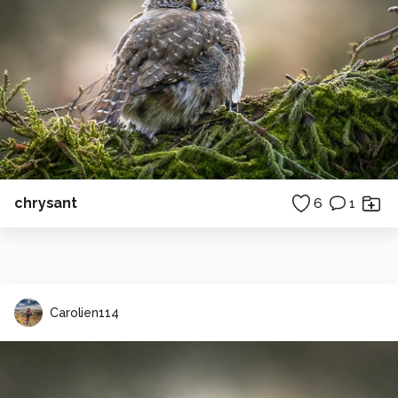
chrysant
6
1
Carolien114