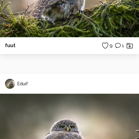
fuut
9
1
Eduif