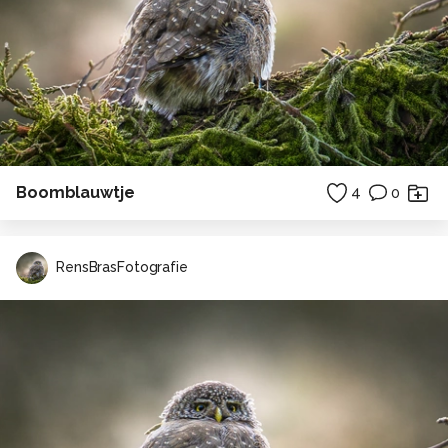
Boomblauwtje
4
0
RensBrasFotografie