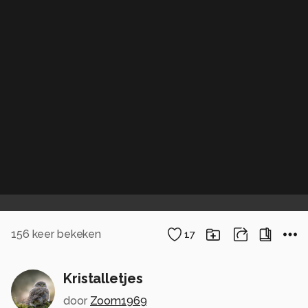
156
keer bekeken
17
Kristalletjes
door
Zoom1969