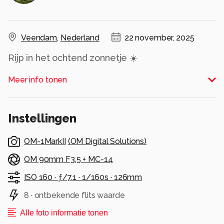
Veendam
,
Nederland
22 november, 2025
Rijp in het ochtend zonnetje ☀️
Alle rechten voorbehouden
Meer info tonen
Instellingen
OM-1MarkII
(
OM Digital Solutions
)
OM 90mm F3.5 + MC-14
ISO 160 ·
ƒ/7.1 ·
1/160s ·
126mm
8 · ontbekende flits waarde
Alle foto informatie tonen