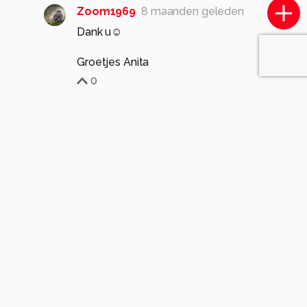
Zoom1969
8 maanden geleden
Dank u☺️
Groetjes Anita
0
MarcVandenberghe
8 maanden geleden
Heel mooi (mocht zelfs wat groter).
1
Zoom1969
8 maanden geleden
Dankje voor je compliment.
Gr Anita
0
Distortion_zoom
8 maanden geleden