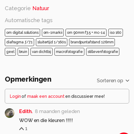
Categorie
Natuur
Automatische tags
om digital solutions
om-1markii
om 90mm f3.5 + mc-14
iso 160
diafragma ƒ/7.1
sluitertijd 1/160s
brandpuntafstand 126mm
geel
bruin
van dichtbij
macrofotografie
stillevenfotografie
Opmerkingen
Sorteren op
Login
of
maak een account
en discussieer mee!
Edith.
8 maanden geleden
WOW en die kleuren !!!!!
1