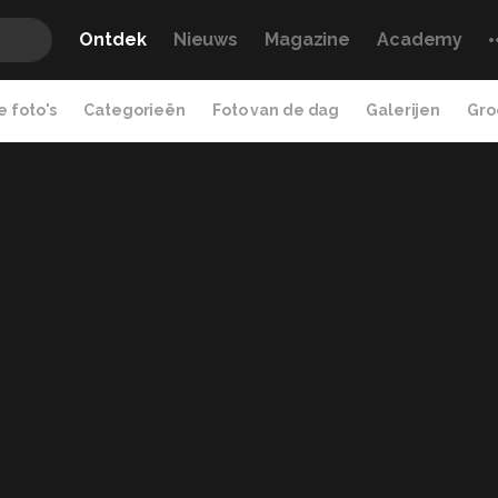
Ontdek
Nieuws
Magazine
Academy
 foto's
Categorieën
Foto van de dag
Galerijen
Gro