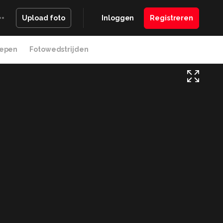
Inloggen
Registreren
Upload foto
epen
Fotowedstrijden