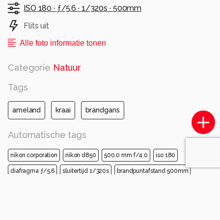
ISO 180 ·
ƒ/5.6 ·
1/320s ·
500mm
Flits uit
Alle foto informatie tonen
Categorie
Natuur
Tags
ameland
kraai
brandgans
Automatische tags
nikon corporation
nikon d850
500.0 mm f/4.0
iso 180
diafragma ƒ/5.6
sluitertijd 1/320s
brandpuntafstand 500mm
vogel
gewerveld
bek
wilde dieren
waterloop
vleugel
moerasland
moeras
kraaien
kraaienfamilie