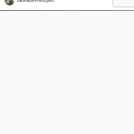
sabinadevries1980
Eten of gegeten worden...
3
0
Jokebr.