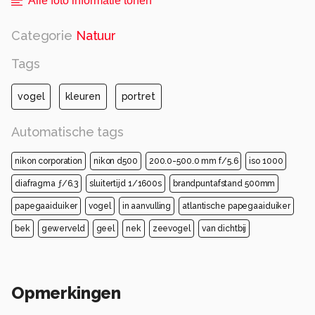
Alle foto informatie tonen
Categorie
Natuur
Tags
vogel
kleuren
portret
Automatische tags
nikon corporation
nikon d500
200.0-500.0 mm f/5.6
iso 1000
diafragma ƒ/6.3
sluitertijd 1/1600s
brandpuntafstand 500mm
papegaaiduiker
vogel
in aanvulling
atlantische papegaaiduiker
bek
gewerveld
geel
nek
zeevogel
van dichtbij
Opmerkingen