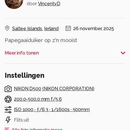
door
VincentvD
Saltee Islands
,
Ierland
26 november, 2025
Papegaaiduiker op z'n mooist
Alle rechten voorbehouden
Meer info tonen
Instellingen
NIKON D500
(
NIKON CORPORATION
)
200.0-500.0 mm f/5.6
ISO 1000 ·
ƒ/6.3 ·
1/1600s ·
500mm
Flits uit