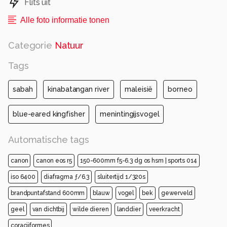
Flits uit
Alle foto informatie tonen
Categorie
Natuur
Tags
sabah
kinabatangan river
maleisië
borneo
blue-eared kingfisher
menintingijsvogel
Automatische tags
canon
canon eos r5
150-600mm f5-6.3 dg os hsm | sports 014
iso 6400
diafragma ƒ/6.3
sluitertijd 1/320s
brandpuntafstand 600mm
blauw
vogel
bek
gewerveld
geel
van dichtbij
wilde dieren
landdier
veerkracht
coraciiformes