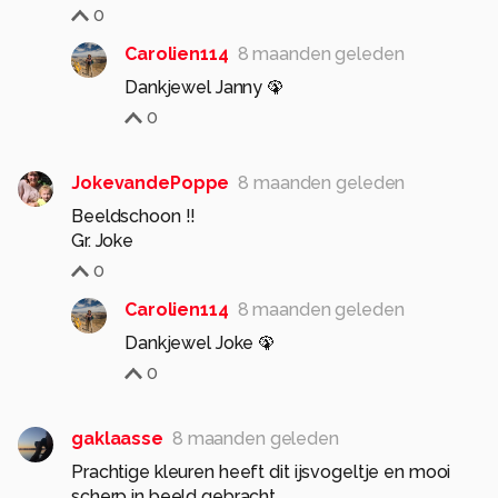
0
Carolien114
8 maanden geleden
Dankjewel Janny 🦚
0
JokevandePoppe
8 maanden geleden
Beeldschoon !!
Gr. Joke
0
Carolien114
8 maanden geleden
Dankjewel Joke 🦚
0
gaklaasse
8 maanden geleden
Prachtige kleuren heeft dit ijsvogeltje en mooi
scherp in beeld gebracht