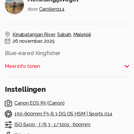
door
Carolien114
Kinabatangan River
,
Sabah
,
Maleisië
26 november, 2025
Blue-eared Kingfisher
Alle rechten voorbehouden
Meer info tonen
Instellingen
Canon EOS R5
(
Canon
)
150-600mm F5-6.3 DG OS HSM | Sports 014
ISO 6400 ·
ƒ/6.3 ·
1/320s ·
600mm