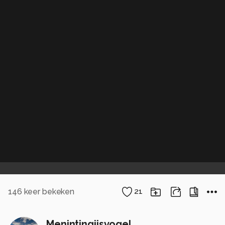
146
keer bekeken
21
Menintingijsvogel