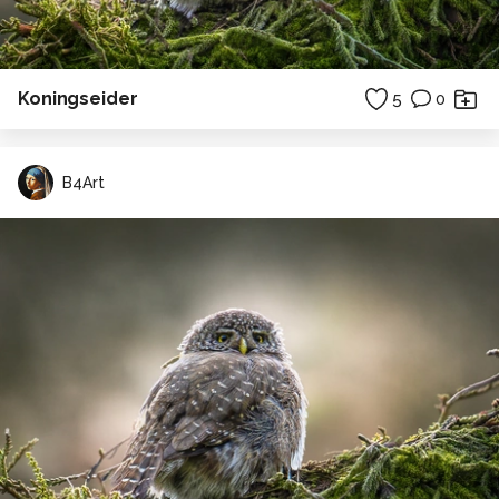
Koningseider
5
0
B4Art