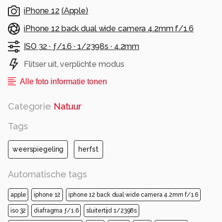
iPhone 12
(
Apple
)
iPhone 12 back dual wide camera 4.2mm f/1.6
ISO 32 ·
ƒ/1.6 ·
1/2398s ·
4.2mm
Flitser uit, verplichte modus
Alle foto informatie tonen
Categorie
Natuur
Tags
weerspiegeling
herfst
Automatische tags
apple
iphone 12
iphone 12 back dual wide camera 4.2mm f/1.6
iso 32
diafragma ƒ/1.6
sluitertijd 1/2398s