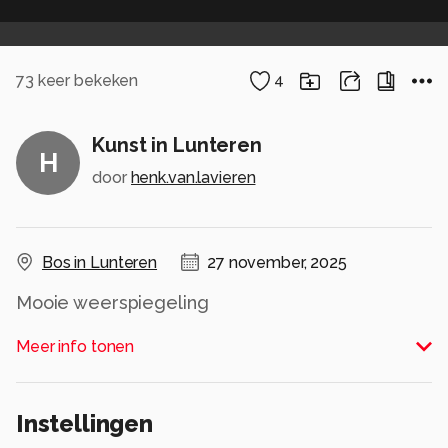
73
keer bekeken
4
Kunst in Lunteren
H
door
henk.van.lavieren
Bos in Lunteren
27 november, 2025
Mooie weerspiegeling
Alle rechten voorbehouden
Meer info tonen
Instellingen