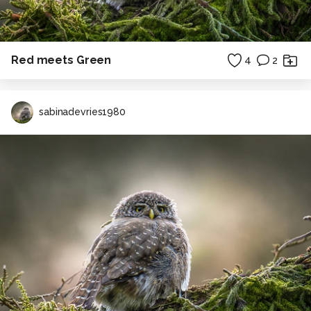
Red meets Green
4
2
sabinadevries1980