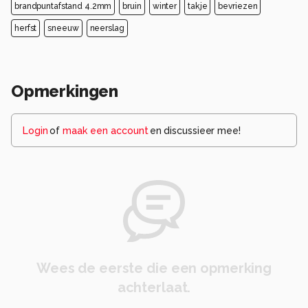
brandpuntafstand 4.2mm
bruin
winter
takje
bevriezen
herfst
sneeuw
neerslag
Opmerkingen
Login
of
maak een account
en discussieer mee!
Wees de eerste die een opmerking
achterlaat.