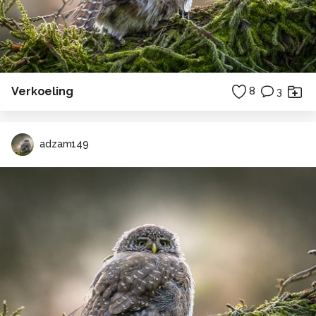
Verkoeling
8
3
adzam149