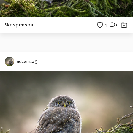
Wespenspin
4
0
adzam149