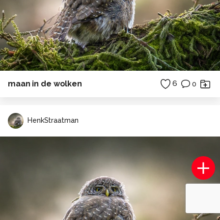
maan in de wolken
6
0
HenkStraatman