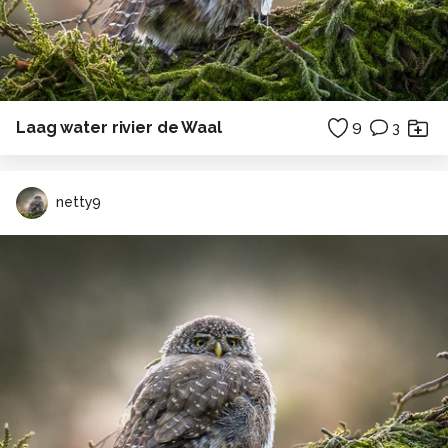
Laag water rivier de Waal
9
3
netty9