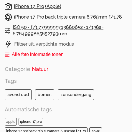
iPhone 17 Pro
(
Apple
)
iPhone 17 Pro back triple camera 6.765mm f/1.78
ISO 50 ·
ƒ/1.7799999713880652 ·
1/138s ·
6.764999865652793mm
Flitser uit, verplichte modus
Alle foto informatie tonen
Categorie
Natuur
Tags
avondrood
bomen
zonsondergang
Automatische tags
apple
iphone 17 pro
iphone 17 pro back triple camera 6.765mm f/1.78
iso 50