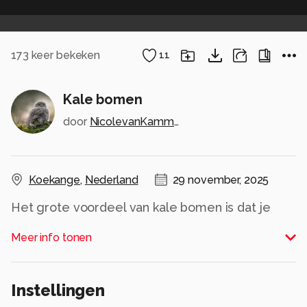
173
keer bekeken
11
Kale bomen
door
NicolevanKammen
Koekange
,
Nederland
29 november, 2025
Het grote voordeel van kale bomen is dat je
weer kunt genieten van een zonsondergang
Meer info tonen
Alle rechten voorbehouden
Instellingen