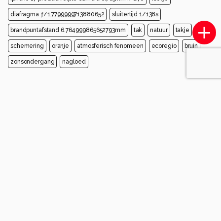
diafragma ƒ/1.7799999713880652
sluitertijd 1/138s
brandpuntafstand 6.764999865652793mm
tak
natuur
takje
schemering
oranje
atmosferisch fenomeen
ecoregio
bruin
zonsondergang
nagloed
Opmerkingen
Sorteren op
Login
of
maak een account
en discussieer mee!
oudmaijer
8 maanden geleden
De silhouet steekt mooi af tegen de gekleurde
lucht
Groetjes, Bob.
0