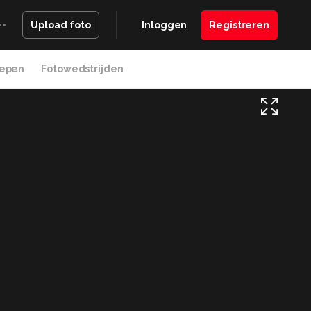
Inloggen
Registreren
Upload foto
epen
Fotowedstrijden