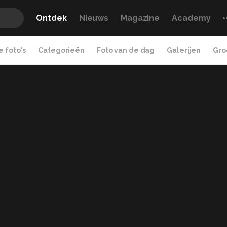
Ontdek
Nieuws
Magazine
Academy
 foto's
Categorieën
Foto van de dag
Galerijen
Gro