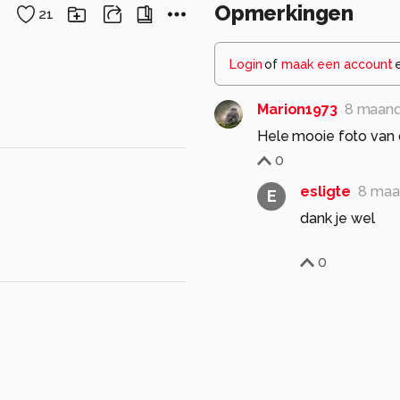
Opmerkingen
21
Login
of
maak een account
Marion1973
8 maand
Hele mooie foto van 
0
esligte
8 maa
E
dank je wel
0