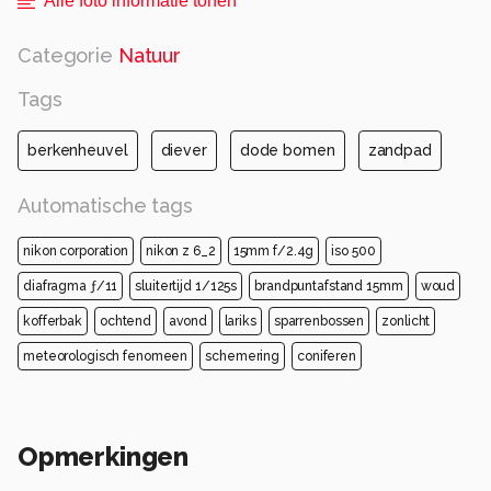
Alle foto informatie tonen
Categorie
Natuur
Tags
berkenheuvel
diever
dode bomen
zandpad
Automatische tags
nikon corporation
nikon z 6_2
15mm f/2.4g
iso 500
diafragma ƒ/11
sluitertijd 1/125s
brandpuntafstand 15mm
woud
kofferbak
ochtend
avond
lariks
sparrenbossen
zonlicht
meteorologisch fenomeen
schemering
coniferen
Opmerkingen