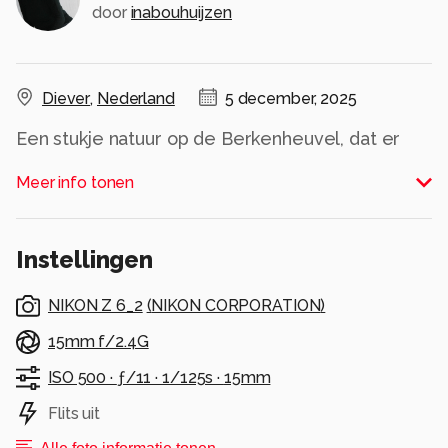
door
inabouhuijzen
Diever
,
Nederland
5 december, 2025
Een stukje natuur op de Berkenheuvel, dat er
adembenemend uitzag in het mooie licht.
Meer info tonen
Alle rechten voorbehouden
Instellingen
NIKON Z 6_2
(
NIKON CORPORATION
)
15mm f/2.4G
ISO 500 ·
ƒ/11 ·
1/125s ·
15mm
Flits uit