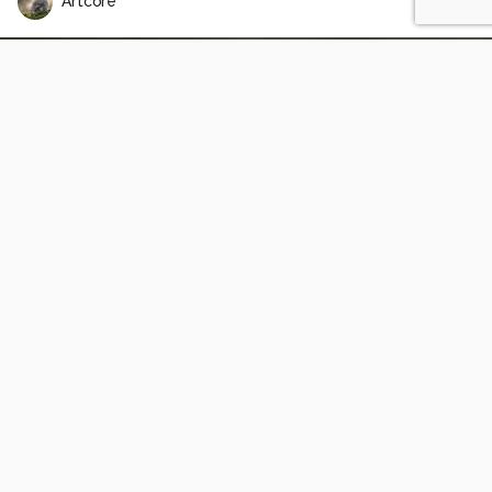
Artcore
Super tuin
0
0
LosDos