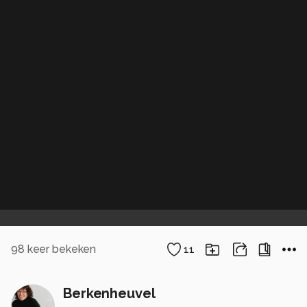
98
keer bekeken
11
Berkenheuvel