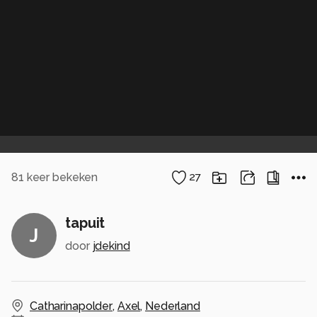
81
keer bekeken
27
tapuit
J
door
jdekind
Catharinapolder
,
Axel
,
Nederland