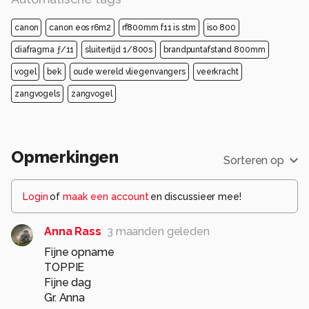
canon
canon eos r6m2
rf800mm f11 is stm
iso 800
diafragma ƒ/11
sluitertijd 1/800s
brandpuntafstand 800mm
vogel
bek
oude wereld vliegenvangers
veerkracht
zangvogels
zangvogel
Opmerkingen
Sorteren op
Login
of
maak een account
en discussieer mee!
Anna Rass
3 maanden geleden
Fijne opname
TOPPIE
Fijne dag
Gr. Anna