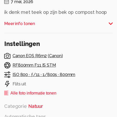
7 mei, 2026
ik denk met teek op zijn bek op compost hoop
Alle rechten voorbehouden
Meer info tonen
Instellingen
Canon EOS R6m2
(
Canon
)
RF800mm F11 IS STM
ISO 800 ·
ƒ/11 ·
1/800s ·
800mm
Flits uit
Alle foto informatie tonen
Categorie
Natuur
Automatische tags