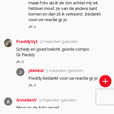
maak foto als ik de zon achter mij wil
hebben moet ze van de andere kant
komen en dan zit ik verkeerd , bedankt
voor uw reactie gr jo
0
FreddyVyt
3 maanden geleden
Scherp en goed belicht, goede compo.
Gr Freddy
0
jdekind
3 maanden geleden
J
Freddy bedankt voor uw reactie gr jo
0
AnneliesV
3 maanden geleden
A
Mooi op de foto gezet