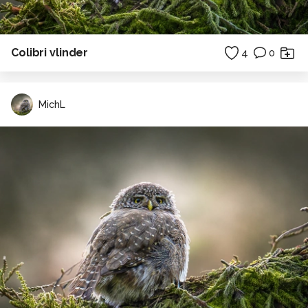
Colibri vlinder
4
0
MichL