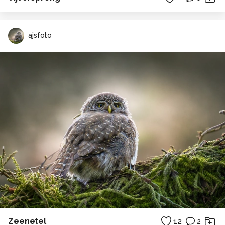
ajsfoto
Zeenetel
12
2