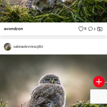
avondzon
8
2
sabinadevries1980