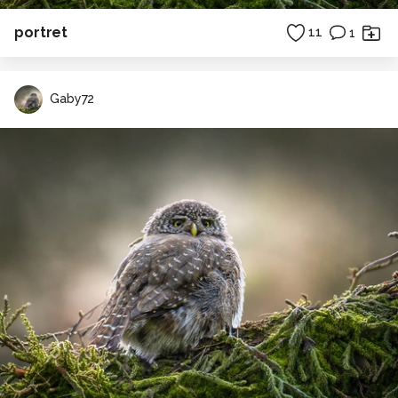
portret
11
1
Gaby72