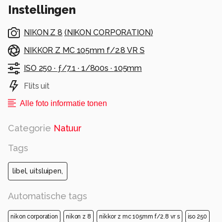
Instellingen
NIKON Z 8
(
NIKON CORPORATION
)
NIKKOR Z MC 105mm f/2.8 VR S
ISO 250 ·
ƒ/7.1 ·
1/800s ·
105mm
Flits uit
Alle foto informatie tonen
Categorie
Natuur
Tags
libel, uitsluipen,
Automatische tags
nikon corporation
nikon z 8
nikkor z mc 105mm f/2.8 vr s
iso 250