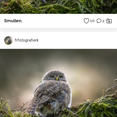
Smullen.
10
2
frfotografienl