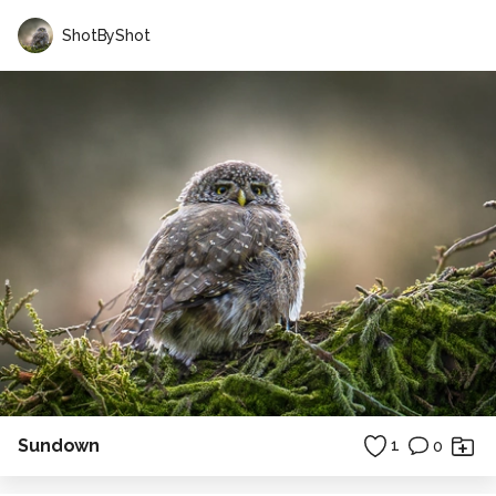
ShotByShot
Sundown
1
0