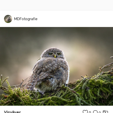
MDFotografie
Visvijver
0
0