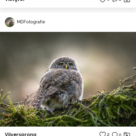
MDFotografie
Vijversprong
2
0