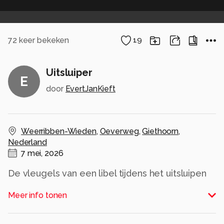
72
keer bekeken
19
Uitsluiper
E
door
EvertJanKieft
Weerribben-Wieden
,
Oeverweg
,
Giethoorn
,
Nederland
7 mei, 2026
De vleugels van een libel tijdens het uitsluipen
worden opgepompt
Meer info tonen
Alle rechten voorbehouden