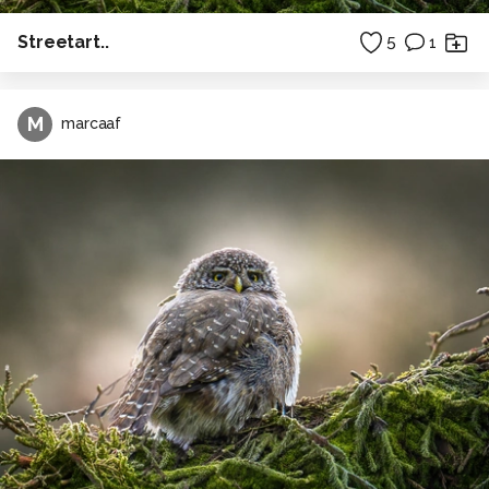
Streetart..
5
1
M
marcaaf