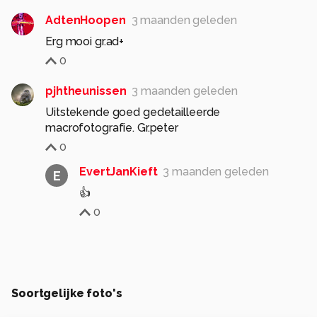
AdtenHoopen
3 maanden geleden
Erg mooi gr.ad+
0
pjhtheunissen
3 maanden geleden
Uitstekende goed gedetailleerde
macrofotografie. Gr.peter
0
EvertJanKieft
3 maanden geleden
E
👍
0
Soortgelijke foto's