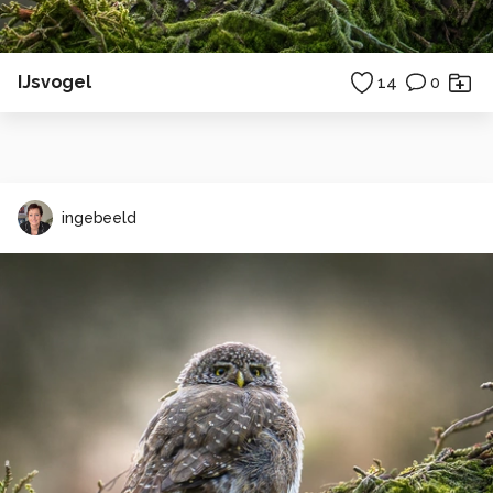
IJsvogel
14
0
ingebeeld