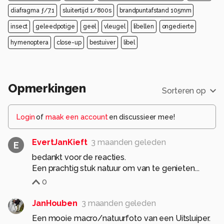
diafragma ƒ/7.1
sluitertijd 1/800s
brandpuntafstand 105mm
insect
geleedpotige
geel
vleugel
libellen
ongedierte
hymenoptera
close-up
bestuiver
libel
Opmerkingen
Sorteren op
Login
of
maak een account
en discussieer mee!
EvertJanKieft
3 maanden geleden
E
bedankt voor de reacties.
Een prachtig stuk natuur om van te genieten...
0
JanHouben
3 maanden geleden
Een mooie macro/natuurfoto van een Uitsluiper.