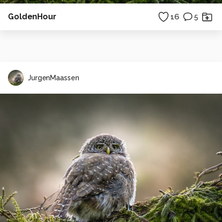
GoldenHour
16
5
JurgenMaassen