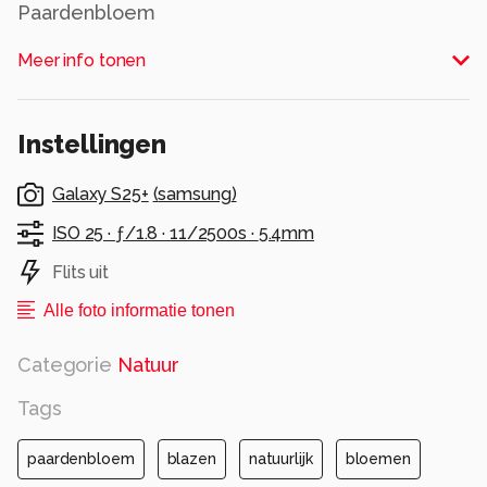
Paardenbloem
Alle rechten voorbehouden
Meer info tonen
Instellingen
Galaxy S25+
(
samsung
)
ISO 25 ·
ƒ/1.8 ·
11/2500s ·
5.4mm
Flits uit
Alle foto informatie tonen
Categorie
Natuur
Tags
paardenbloem
blazen
natuurlijk
bloemen