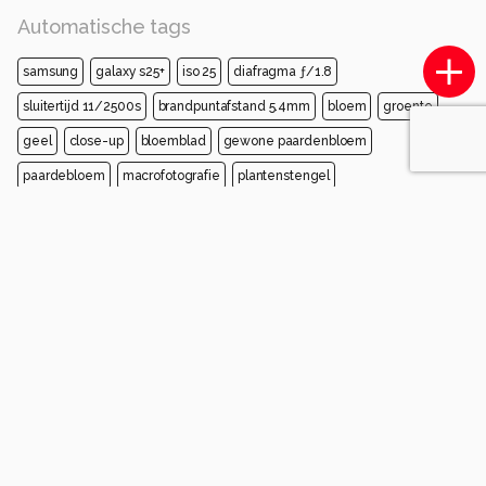
Automatische tags
samsung
galaxy s25+
iso 25
diafragma ƒ/1.8
sluitertijd 11/2500s
brandpuntafstand 5.4mm
bloem
groente
geel
close-up
bloemblad
gewone paardenbloem
paardebloem
macrofotografie
plantenstengel
kruidachtige plant
Opmerkingen
Login
of
maak een account
en discussieer mee!
josvangroenewoud
3 maanden geleden
Hi Marij,