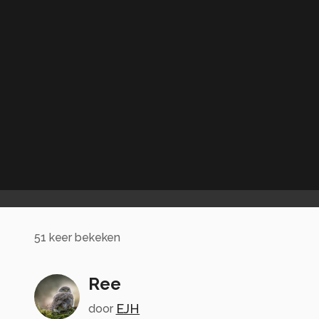
51
keer bekeken
Ree
EJH
door