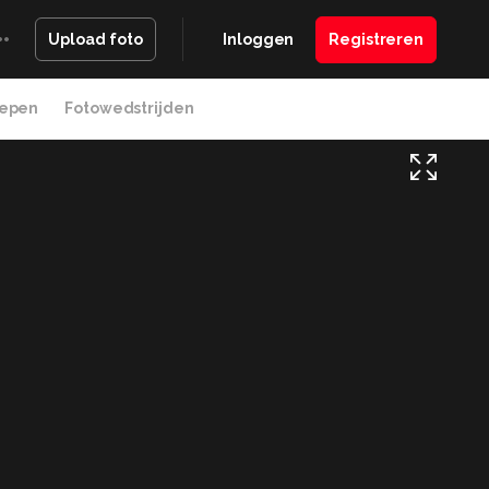
Inloggen
Registreren
Upload foto
epen
Fotowedstrijden