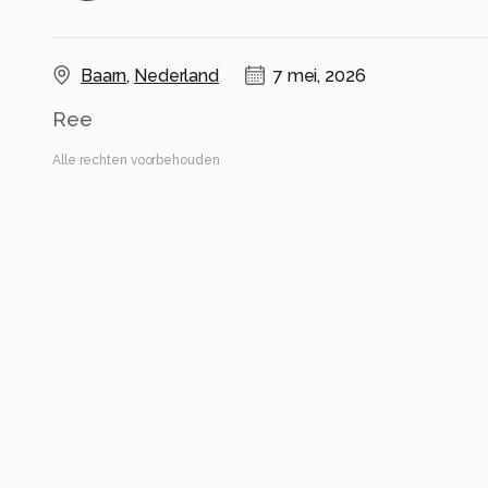
Baarn
,
Nederland
7 mei, 2026
Ree
Alle rechten voorbehouden
Instellingen
Canon EOS 5D Mark IV
(
Canon
)
150-600mm F5-6.3 DG OS HSM | Sports 014
ISO 2500 ·
ƒ/6.3 ·
1/640s ·
459mm
Flitser uit, verplichte modus
Alle foto informatie tonen