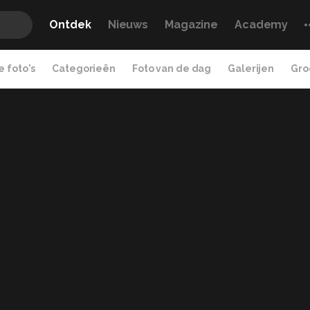
Ontdek
Nieuws
Magazine
Academy
 foto's
Categorieën
Foto van de dag
Galerijen
Gro