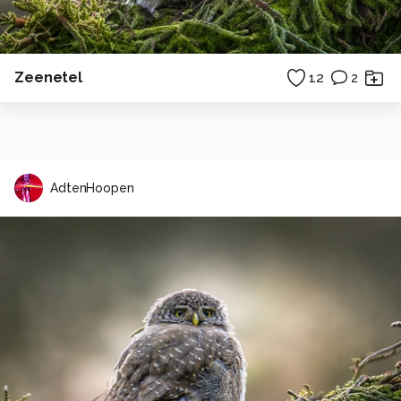
Zeenetel
12
2
AdtenHoopen