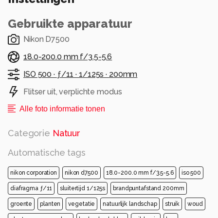
Gebruikte apparatuur
Nikon D7500
18.0-200.0 mm f/3.5-5.6
ISO 500 ·
ƒ/11 ·
1/125s ·
200mm
Flitser uit, verplichte modus
Alle foto informatie tonen
Categorie
Natuur
Automatische tags
nikon corporation
nikon d7500
18.0-200.0 mm f/3.5-5.6
iso 500
diafragma ƒ/11
sluitertijd 1/125s
brandpuntafstand 200mm
groente
planten
vegetatie
natuurlijk landschap
struik
woud