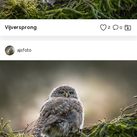
Vijversprong
2
0
ajsfoto