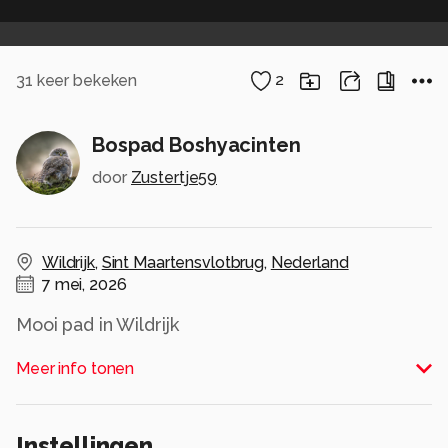
31
keer bekeken
2
Bospad Boshyacinten
door
Zustertje59
Wildrijk
,
Sint Maartensvlotbrug
,
Nederland
7 mei, 2026
Mooi pad in Wildrijk
Alle rechten voorbehouden
Meer info tonen
Instellingen