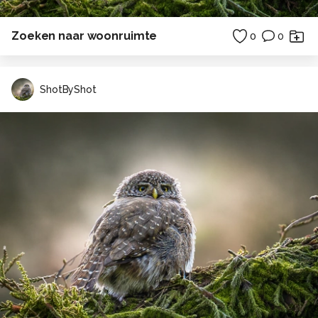
Zoeken naar woonruimte
0
0
ShotByShot