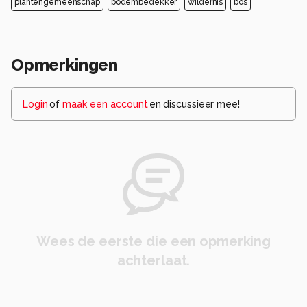
plantengemeenschap
bodembedekker
wildernis
bos
Opmerkingen
Login
of
maak een account
en discussieer mee!
Wees de eerste die een opmerking
achterlaat.