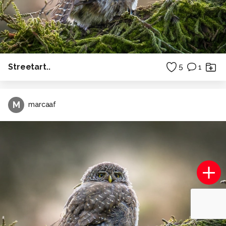
Streetart..
5
1
M
marcaaf