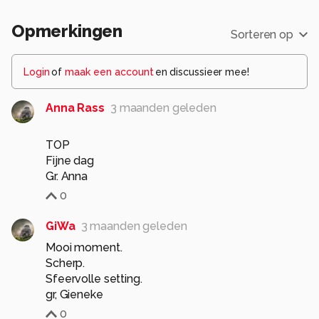
Opmerkingen
Sorteren op
Login
of
maak een account
en discussieer mee!
Anna Rass
3 maanden geleden
TOP
Fijne dag
Gr. Anna
0
GiWa
3 maanden geleden
Mooi moment.
Scherp.
Sfeervolle setting.
gr, Gieneke
0