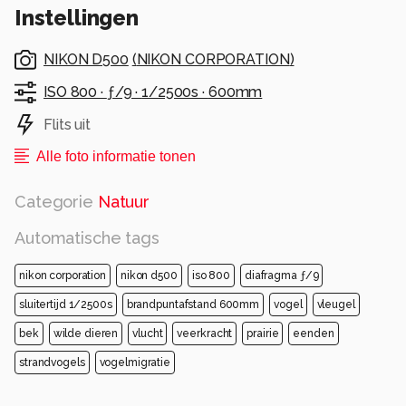
Instellingen
NIKON D500
(
NIKON CORPORATION
)
ISO 800 ·
ƒ/9 ·
1/2500s ·
600mm
Flits uit
Alle foto informatie tonen
Categorie
Natuur
Automatische tags
nikon corporation
nikon d500
iso 800
diafragma ƒ/9
sluitertijd 1/2500s
brandpuntafstand 600mm
vogel
vleugel
bek
wilde dieren
vlucht
veerkracht
prairie
eenden
strandvogels
vogelmigratie