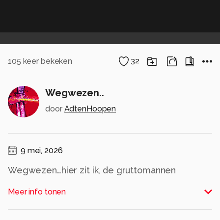
105
keer bekeken
32
Wegwezen..
door
AdtenHoopen
9 mei, 2026
Wegwezen…hier zit ik, de gruttomannen
bevechten hun terrein
Meer info tonen
Alle rechten voorbehouden