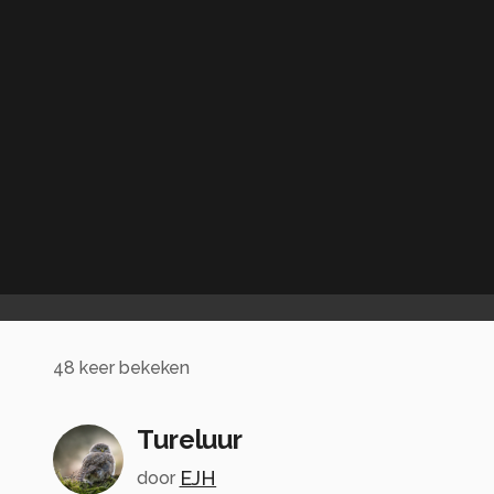
48
keer bekeken
Tureluur
EJH
door