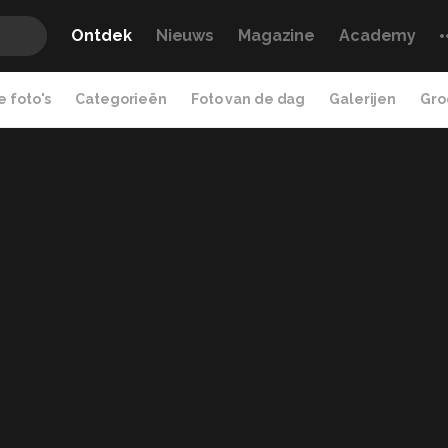
Ontdek
Nieuws
Magazine
Academy
 foto's
Categorieën
Foto van de dag
Galerijen
Gro