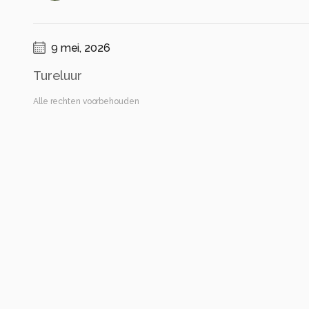
9 mei, 2026
Tureluur
Alle rechten voorbehouden
Instellingen
Canon EOS 5D Mark IV
(
Canon
)
150-600mm F5-6.3 DG OS HSM | Sports 014
ISO 1000 ·
ƒ/6.3 ·
1/1000s ·
548mm
Flitser uit, verplichte modus
Alle foto informatie tonen