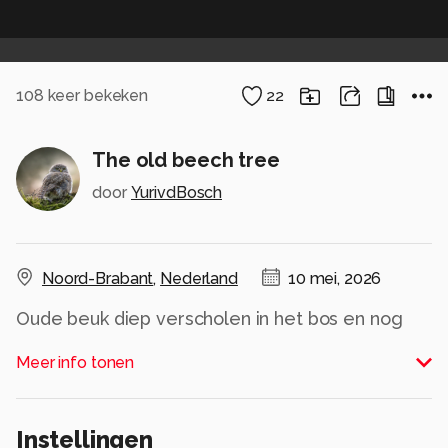
108
keer bekeken
22
The old beech tree
door
YurivdBosch
Noord-Brabant
,
Nederland
10 mei, 2026
Oude beuk diep verscholen in het bos en nog
springlevend getuigen zijn vele takken met daar
Meer info tonen
aan het frisse groene blad.
Alle rechten voorbehouden
Instellingen