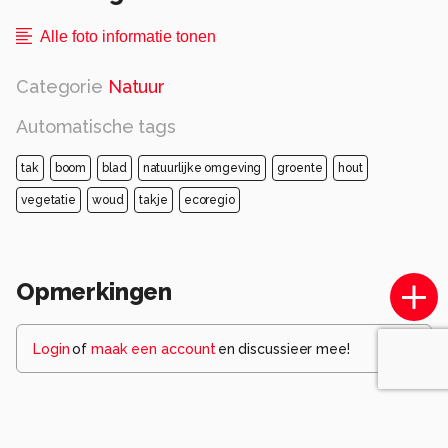
Alle foto informatie tonen
Categorie
Natuur
Automatische tags
tak
boom
blad
natuurlijke omgeving
groente
hout
vegetatie
woud
takje
ecoregio
Opmerkingen
Login
of
maak een account
en discussieer mee!