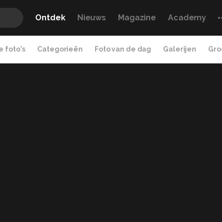
Ontdek
Nieuws
Magazine
Academy
 foto's
Categorieën
Foto van de dag
Galerijen
Gro