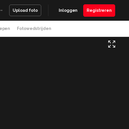
Inloggen
Registreren
Upload foto
epen
Fotowedstrijden