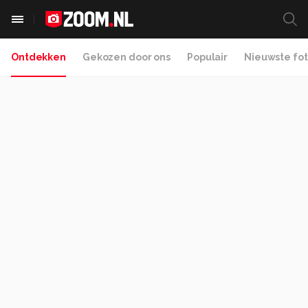
Ontdekken
Gekozen door ons
Populair
Nieuwste fot