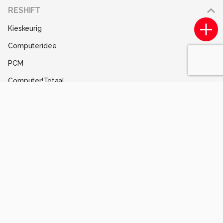
Adverteren
RESHIFT
Disclaimer
Kieskeurig
Gebruiksvoorwaarden
Computeridee
Partners
PCM
Help
Computer!Totaal
Contact
Tips & Trucs
Mediatotaal
Techcafe
MacWorld
Lifehacking
Techpanel
Gamer.nl
Insidegamer.nl