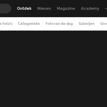
Ontdek
Nieuws
Magazine
Academy
 foto's
Categorieën
Foto van de dag
Galerijen
Gro