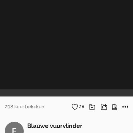
208
keer bekeken
28
Blauwe vuurvlinder
E