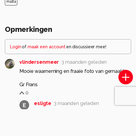
malta
Opmerkingen
Login
of
maak een account
en discussieer mee!
vlindersenmeer
3 maanden geleden
Mooie waarneming en fraaie foto van gemaakt.
Gr Frans
0
esligte
3 maanden geleden
E
dank je wel
0