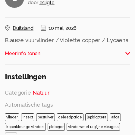
door
esligte
Duitsland
10 mei, 2026
Blauwe vuurvlinder / Violette copper / Lycaena
helle
Meer info tonen
Alle rechten voorbehouden
Instellingen
Categorie
Natuur
Automatische tags
vlinder
insect
bestuiver
geleedpotige
lepidoptera
arica
koperkleurige vlinders
plebejer
vlinders met ragfijne vleugels