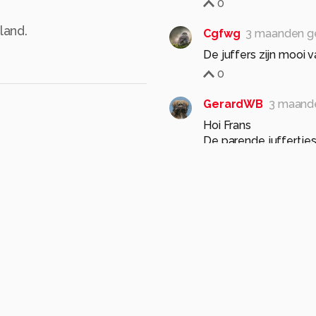
0
land.
Cgfwg
3 maanden g
De juffers zijn mooi 
0
GerardWB
3 maand
Hoi Frans
De parende juffertje
Mvg G
0
bertus52
3 maanden
Mooie macro.
gr Bertus
0
HendrikWeets
3 ma
H
Fraaie en geslaagde 