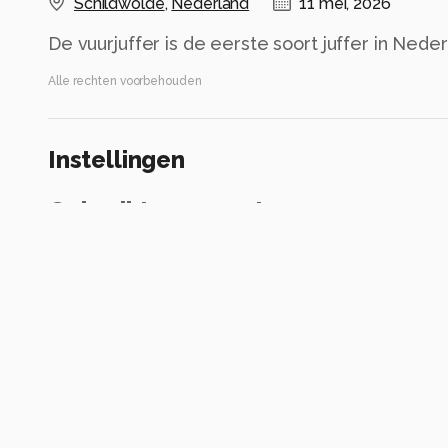
Schildwolde
,
Nederland
11 mei, 2026
De vuurjuffer is de eerste soort juffer in Neder
Alle rechten voorbehouden
Instellingen
Gebruikte apparatuur
Canon PowerShot SX70 HS
ISO 100 ·
Flits aan, verplichte modus
Alle foto informatie tonen
Categorie
Natuur
Tags