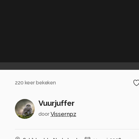
220
keer bekeken
Vuurjuffer
Vissernpz
door