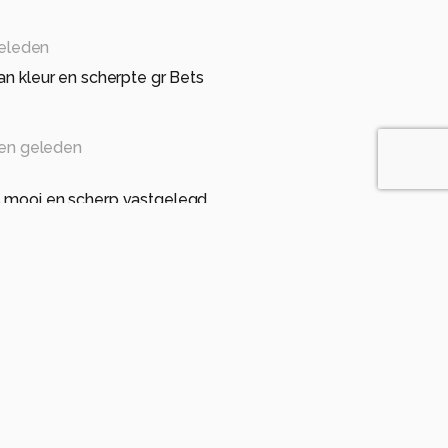
eleden
van kleur en scherpte gr Bets
en geleden
s mooi en scherp vastgelegd
 geleden
anden geleden
macro.