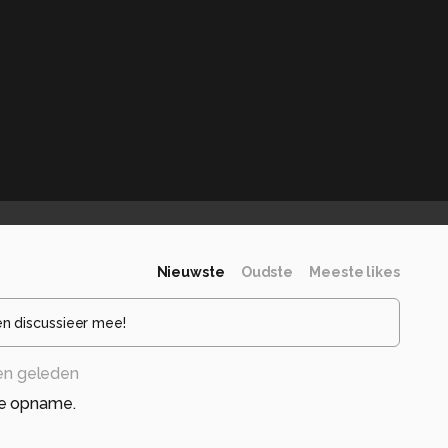
Nieuwste
Oudste
Meeste likes
en discussieer mee!
en geleden
e opname.