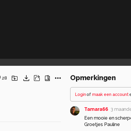
Opmerkingen
28
Login
of
maak een account
Tamara66
3 maand
Een mooie en scherp
Groetjes Pauline