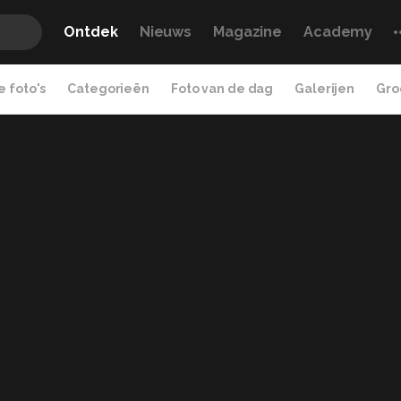
Ontdek
Nieuws
Magazine
Academy
 foto's
Categorieën
Foto van de dag
Galerijen
Gro