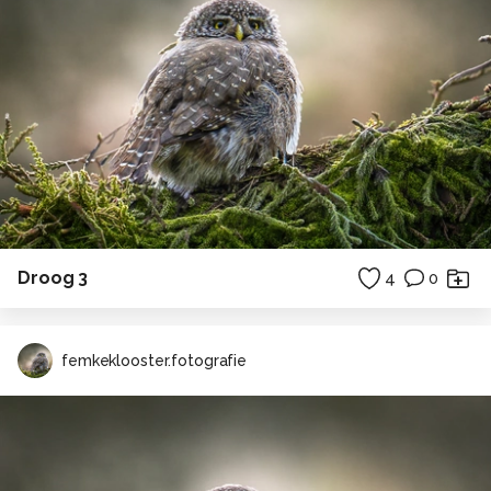
Droog 3
4
0
femkeklooster.fotografie