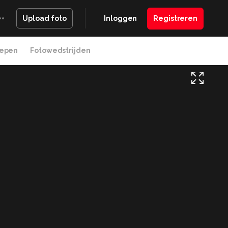
Inloggen
Registreren
Upload foto
epen
Fotowedstrijden