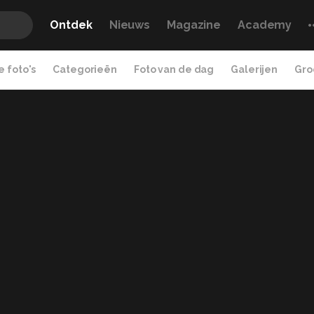
Ontdek
Nieuws
Magazine
Academy
 foto's
Categorieën
Foto van de dag
Galerijen
Gro