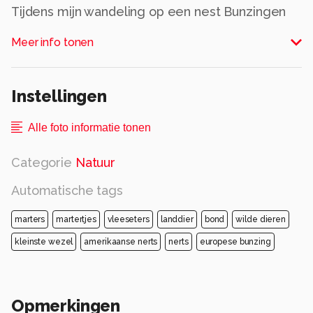
Tijdens mijn wandeling op een nest Bunzingen
gestoten
Meer info tonen
Alle rechten voorbehouden
Instellingen
Alle foto informatie tonen
Categorie
Natuur
Automatische tags
marters
martertjes
vleeseters
landdier
bond
wilde dieren
kleinste wezel
amerikaanse nerts
nerts
europese bunzing
Opmerkingen