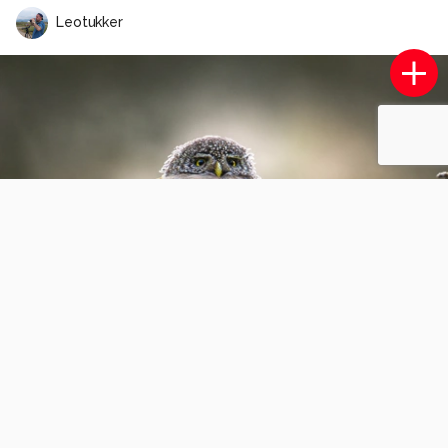
Leotukker
Kortbekzeekoeten
0
0