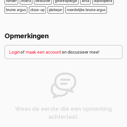
vlinder
insect
bestuiver
geleedpotige
arica
lepidoptera
bruine argus
close-up
plebejer
noordelijke bruine argus
Opmerkingen
Login
of
maak een account
en discussieer mee!
Wees de eerste die een opmerking
achterlaat.