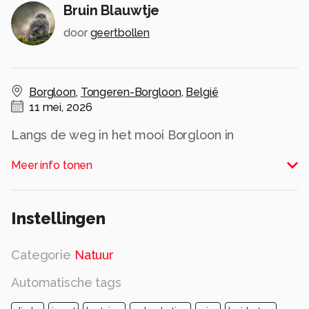
Bruin Blauwtje
door
geertbollen
Borgloon
,
Tongeren-Borgloon
,
België
11 mei, 2026
Langs de weg in het mooi Borgloon in
Haspengouw
Meer info tonen
Alle rechten voorbehouden
Instellingen
Categorie
Natuur
Automatische tags