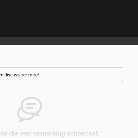
en discussieer mee!
te die een opmerking achterlaat.