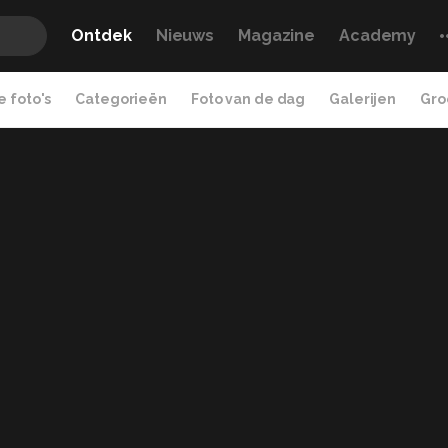
Ontdek
Nieuws
Magazine
Academy
 foto's
Categorieën
Foto van de dag
Galerijen
Gro