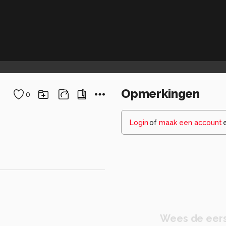
Opmerkingen
0
Login
of
maak een account
Wees de eers