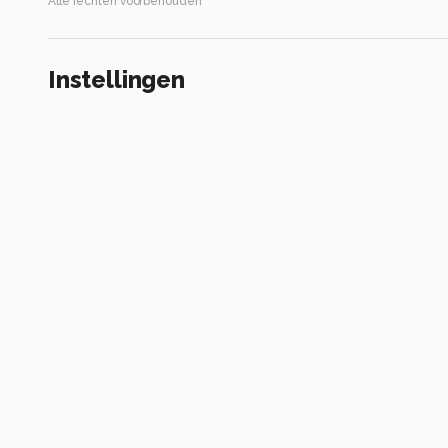
Alle rechten voorbehouden
Instellingen
DSC-RX10M3
(
SONY
)
ISO 100 ·
ƒ/4 ·
1/400s ·
220mm
Flits uit, automatische modus
Alle foto informatie tonen
Categorie
Natuur
Automatische tags
sony
dsc-rx10m3
iso 100
diafragma ƒ/4
sluitertijd 1/400s
insect
bestuiver
geleedpotige
geel
lepidoptera
vleugel
boloria