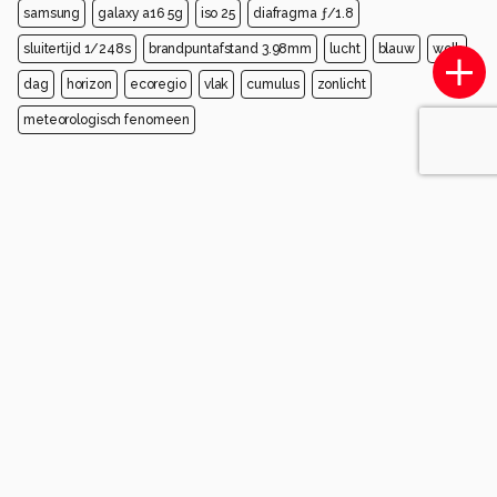
samsung
galaxy a16 5g
iso 25
diafragma ƒ/1.8
sluitertijd 1/248s
brandpuntafstand 3.98mm
lucht
blauw
wolk
dag
horizon
ecoregio
vlak
cumulus
zonlicht
meteorologisch fenomeen
Opmerkingen
Login
of
maak een account
en discussieer mee!