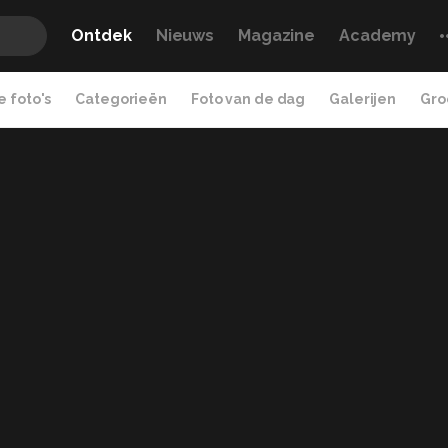
Ontdek
Nieuws
Magazine
Academy
 foto's
Categorieën
Foto van de dag
Galerijen
Gro