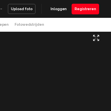
Inloggen
Registreren
Upload foto
epen
Fotowedstrijden