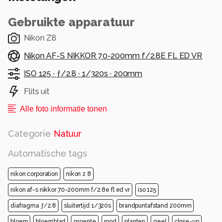
Gebruikte apparatuur
Nikon Z8
Nikon AF-S NIKKOR 70-200mm f/2.8E FL ED VR
ISO 125 ·
ƒ/2.8 ·
1/320s ·
200mm
Flits uit
Alle foto informatie tonen
Categorie
Natuur
Automatische tags
nikon corporation
nikon z 8
nikon af-s nikkor 70-200mm f/2.8e fl ed vr
iso 125
diafragma ƒ/2.8
sluitertijd 1/320s
brandpuntafstand 200mm
bloem
bloemblad
groente
rood
planten
geel
close-up