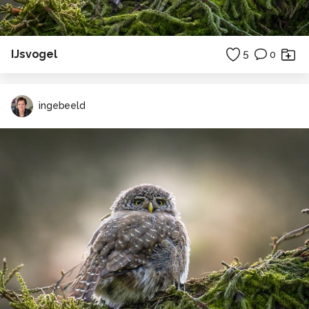
IJsvogel
5
0
ingebeeld