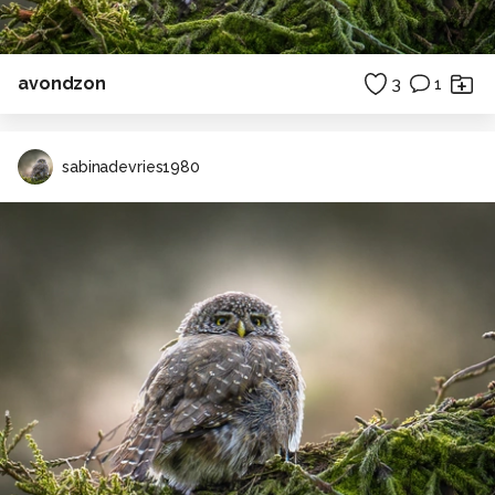
avondzon
3
1
sabinadevries1980