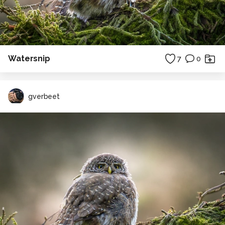
Watersnip
7
0
gverbeet