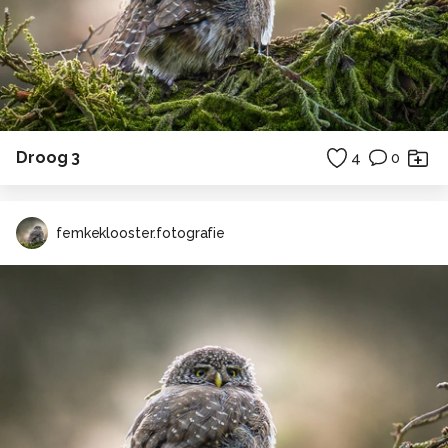
Droog 3
4
0
femkeklooster.fotografie