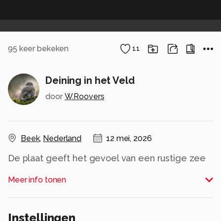
95
keer bekeken
11
Deining in het Veld
door
W.Roovers
Beek
,
Nederland
12 mei, 2026
De plaat geeft het gevoel van een rustige zee
van bloemen. Gemaakt met ICM techniek
Meer info tonen
Alle rechten voorbehouden
Instellingen