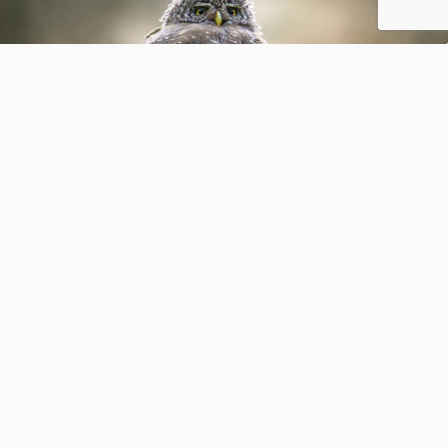
Bliksem, 2 mei 2026
1
0
J
jdekind