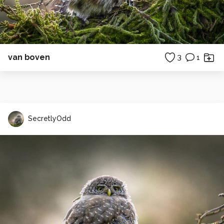
van boven
3
1
SecretlyOdd