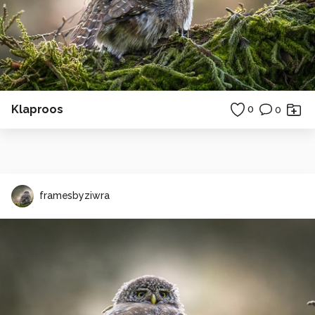
Klaproos
0
0
framesbyziwra