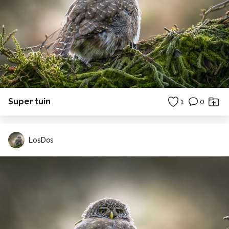
Super tuin
1
0
LosDos