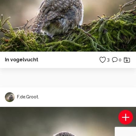
In vogelvucht
3
0
F.de.Groot.