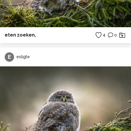
eten zoeken,
4
0
E
esligte