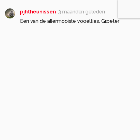
pjhtheunissen
3 maanden geleden
Een van de allermooiste vogeltjes. Gr.peter
0
gaklaasse
3 maanden geleden
Heel mooi uit volle borst!
Gr. Gerard
0
HenkSt
3 maanden geleden
Mooie foto gemaakt van deze luid zingende
blauwborst. Gr. henk
0
Tamara66
3 maanden geleden
Een leuke compo en scherp vastgelegd.
Groetjes Pauline