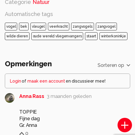
Categorie
Natuur
Automatische tags
vogel
bek
vleugel
veerkracht
zangvogels
zangvogel
wilde dieren
oude wereld vliegenvangers
staart
winterkoninkje
Opmerkingen
Sorteren op
Login
of
maak een account
en discussieer mee!
Anna Rass
3 maanden geleden
TOPPIE
Fijne dag
Gr. Anna
0