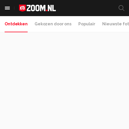
Ontdekken
Gekozen door ons
Populair
Nieuwste fot