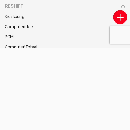
Adverteren
RESHIFT
Disclaimer
Kieskeurig
Gebruiksvoorwaarden
Computeridee
Partners
PCM
Help
Computer!Totaal
Contact
Tips & Trucs
Mediatotaal
Techcafe
MacWorld
Lifehacking
Techpanel
Gamer.nl
Insidegamer.nl