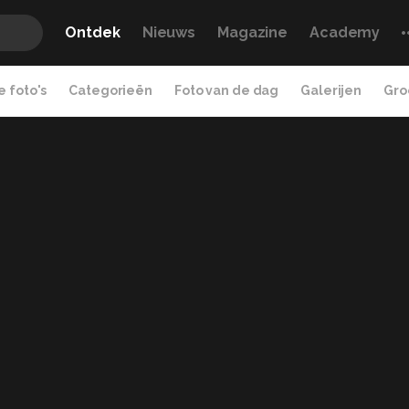
Ontdek
Nieuws
Magazine
Academy
 foto's
Categorieën
Foto van de dag
Galerijen
Gro