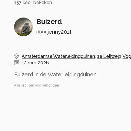
157
keer bekeken
Buizerd
jenny2011
door
Amsterdamse Waterleidingduinen
,
1e Leijweg
,
Vog
12 mei, 2026
Buizerd in de Waterleidingduinen
Alle rechten voorbehouden
Instellingen
Gebruikte apparatuur