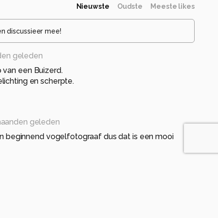
Nieuwste
Oudste
Meeste likes
en discussieer mee!
den geleden
 van een Buizerd.
ichting en scherpte.
maanden geleden
en beginnend vogelfotograaf dus dat is een mooi
eleden