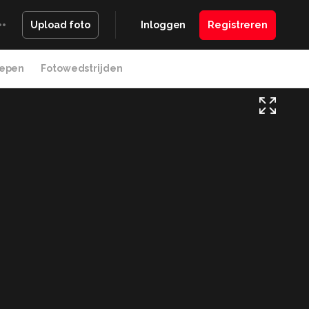
Inloggen
Registreren
Upload foto
epen
Fotowedstrijden