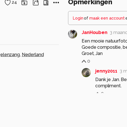
Opmerkingen
24
Login
of
maak een account
JanHouben
3 maan
Een mooie natuurfoto
Goede compositie, bel
Groet, Jan
elenzang
,
Nederland
0
jenny2011
3 
Dank je Jan. B
compliment.
0
jvriens
3 maanden g
mooi beeld
0