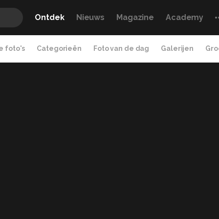
Ontdek
Nieuws
Magazine
Academy
 foto's
Categorieën
Foto van de dag
Galerijen
Gro