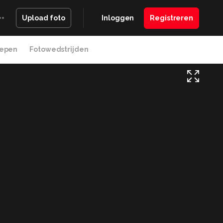
Inloggen
Registreren
Upload foto
epen
Fotowedstrijden