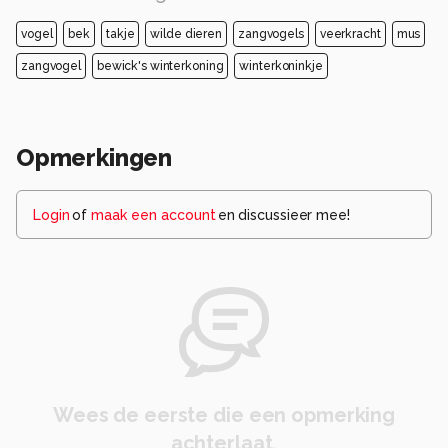
vogel
bek
takje
wilde dieren
zangvogels
veerkracht
mus
zangvogel
bewick's winterkoning
winterkoninkje
Opmerkingen
Login
of
maak een account
en discussieer mee!
Wees de eerste die een opmerking
achterlaat.