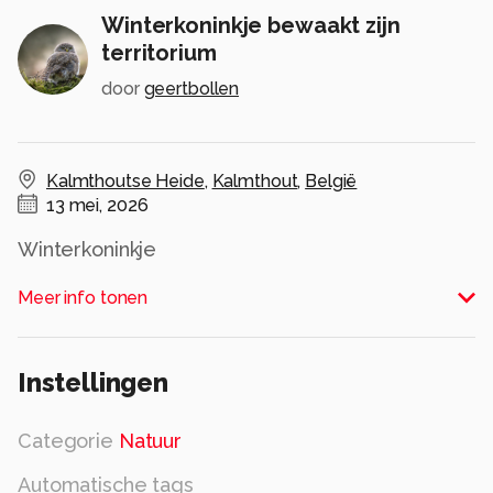
Winterkoninkje bewaakt zijn
territorium
door
geertbollen
Kalmthoutse Heide
,
Kalmthout
,
België
13 mei, 2026
Winterkoninkje
Alle rechten voorbehouden
Meer info tonen
Instellingen
Categorie
Natuur
Automatische tags