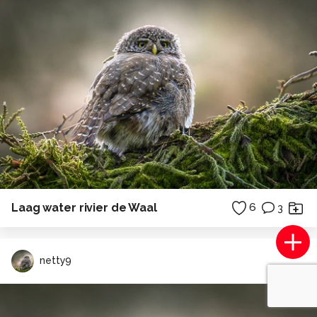
Laag water rivier de Waal
6
3
netty9