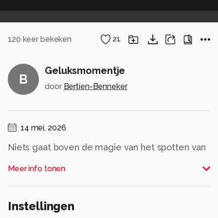
120
keer bekeken
21
Geluksmomentje
B
door
Bertien-Benneker
14 mei, 2026
Niets gaat boven de magie van het spotten van
een ree met reekalf in het wild.
Meer info tonen
Pure rust,pure schoonheid, momenten zoals
deze herinneren je eraan hoe bijzonder de
natuur echt is.
Instellingen
Alle rechten voorbehouden