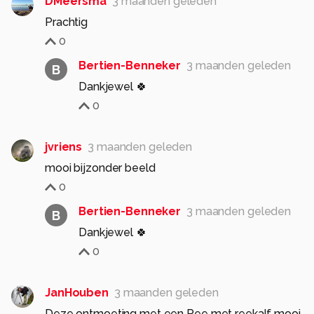
DMeersma
3 maanden geleden
Prachtig
0
Bertien-Benneker
3 maanden geleden
B
Dankjewel 🍀
0
jvriens
3 maanden geleden
mooi bijzonder beeld
0
Bertien-Benneker
3 maanden geleden
B
Dankjewel 🍀
0
JanHouben
3 maanden geleden
Deze ontmoeting met een Ree met reekalf mooi