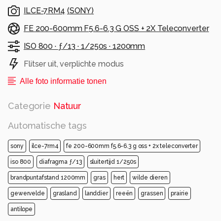
ILCE-7RM4
(
SONY
)
FE 200-600mm F5.6-6.3 G OSS + 2X Teleconverter
ISO 800 ·
ƒ/13 ·
1/250s ·
1200mm
Flitser uit, verplichte modus
Alle foto informatie tonen
Categorie
Natuur
Automatische tags
sony
ilce-7rm4
fe 200-600mm f5.6-6.3 g oss + 2x teleconverter
iso 800
diafragma ƒ/13
sluitertijd 1/250s
brandpuntafstand 1200mm
gras
hert
wilde dieren
gewervelde
grasland
landdier
reeën
grassen
prairie
antilope