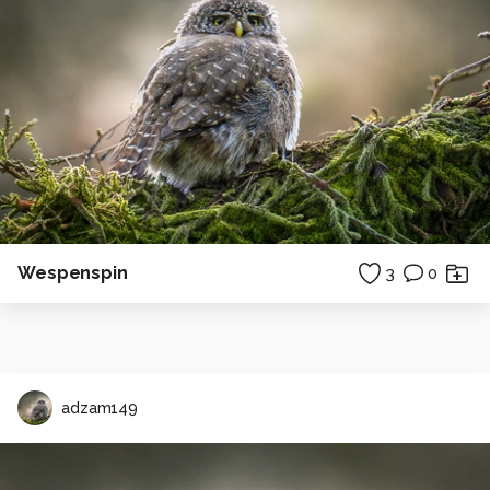
Wespenspin
3
0
adzam149