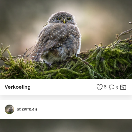
Verkoeling
6
3
adzam149