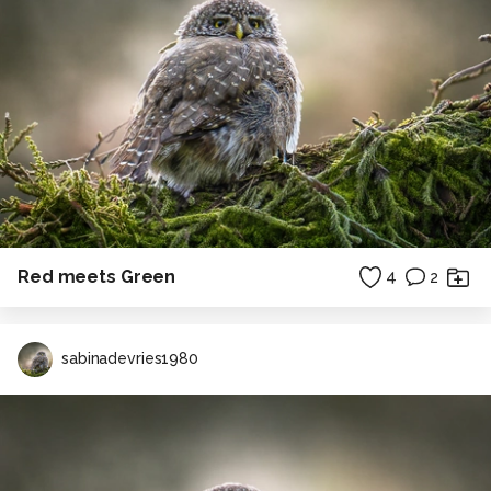
Red meets Green
4
2
sabinadevries1980