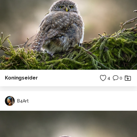
Koningseider
4
0
B4Art