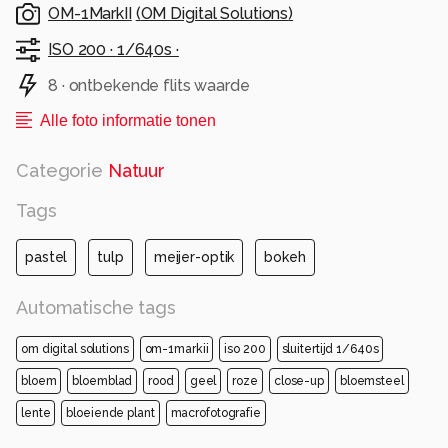
OM-1MarkII
(
OM Digital Solutions
)
ISO 200 ·
1/640s ·
8 · ontbekende flits waarde
Alle foto informatie tonen
Categorie
Natuur
Tags
pastel
tulp
meijer-optik
bokeh
Automatische tags
om digital solutions
om-1markii
iso 200
sluitertijd 1/640s
bloem
bloemblad
rood
geel
roze
close-up
bloemsteel
lente
bloeiende plant
macrofotografie