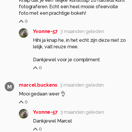
Knap dat je een ‘lelijke’ kunsttulp zo flatteus kunt
fotograferen. Echt een heel mooie sfeervolle
foto met een prachtige bokeh!
0
Yvonne-57
3 maanden geleden
Hihi ja knap he, in het echt zijn deze niet zo
lelijk, valt reuze mee.
Dankjewel voor je compliment
0
marcel.buckens
3 maanden geleden
M
Mooi gedaan weer 👌
0
Yvonne-57
3 maanden geleden
Dankjewel Marcel
0