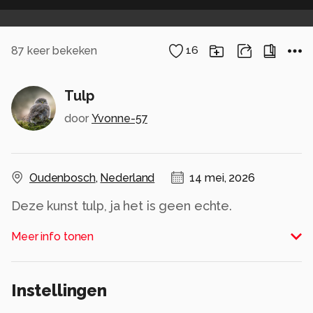
87
keer bekeken
16
Tulp
door
Yvonne-57
Oudenbosch
,
Nederland
14 mei, 2026
Deze kunst tulp, ja het is geen echte.
Ook met de Meijer-Optik Gorlitz Oreston 1.8
Meer info tonen
Alle rechten voorbehouden
Instellingen