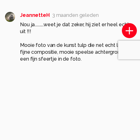
JeannetteH
3 maanden geleden
Nou ja..........weet je dat zeker, hij ziet er heel echt
uit !!!
Mooie foto van de kunst tulp die net echt lijkt,
fijne compositie, mooie speelse achtergrond en
een fijn sfeertje in de foto.
gr Jeannet
0
Yvonne-57
3 maanden geleden
Dankjewel voor je mooie woorden, en ik
weet het zeker hihi. Heb 2 bosjes in een
vaas al 2 jaar, (met beetje water) iedereen
vraagt of ze echt zijn. Heb ze al voor veel
mensen mee moeten brengen.
0