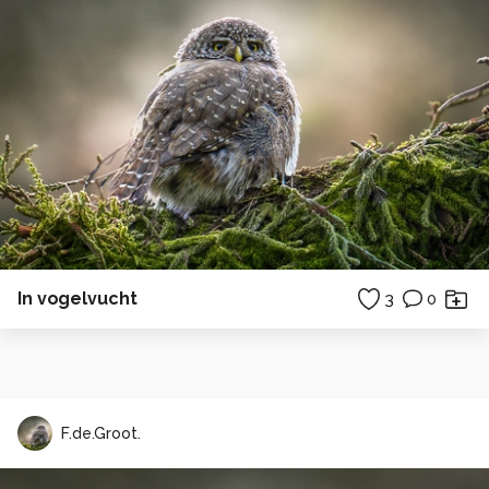
In vogelvucht
3
0
F.de.Groot.