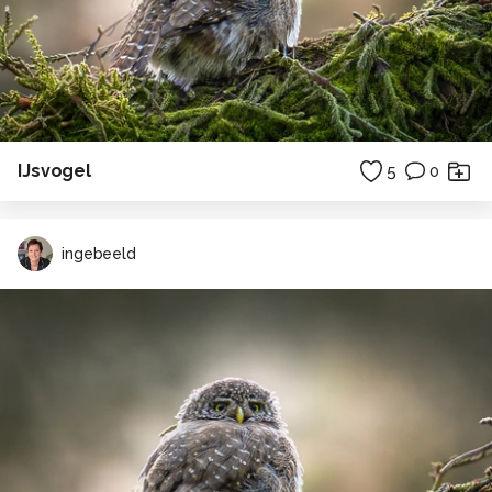
IJsvogel
5
0
ingebeeld