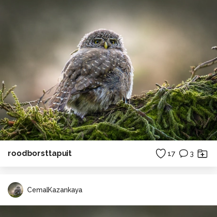
roodborsttapuit
17
3
CemalKazankaya