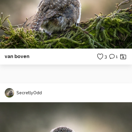
van boven
3
1
SecretlyOdd