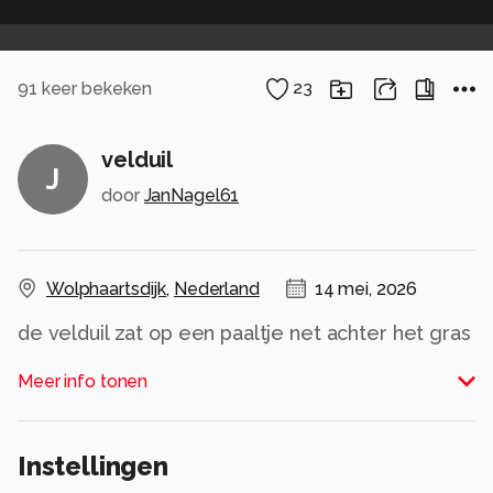
91
keer bekeken
23
velduil
J
door
JanNagel61
Wolphaartsdijk
,
Nederland
14 mei, 2026
de velduil zat op een paaltje net achter het gras
en hield me goed in de gaten
Meer info tonen
Alle rechten voorbehouden
Instellingen