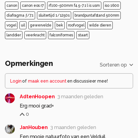
canon
canon eos r7
rf100-500mm f4.5-7.1 l is usm
iso 1600
diafragma ƒ/7.1
sluitertijd 1/1250s
brandpuntafstand 500mm
vogel
uil
gewervelde
bek
roofvogel
wilde dieren
landdier
veerkracht
falconiformes
staart
Opmerkingen
Sorteren op
Login
of
maak een account
en discussieer mee!
AdtenHoopen
3 maanden geleden
Erg mooi gr.ad+
0
JanHouben
3 maanden geleden
Een mooie natuurfoto van een Velduil.