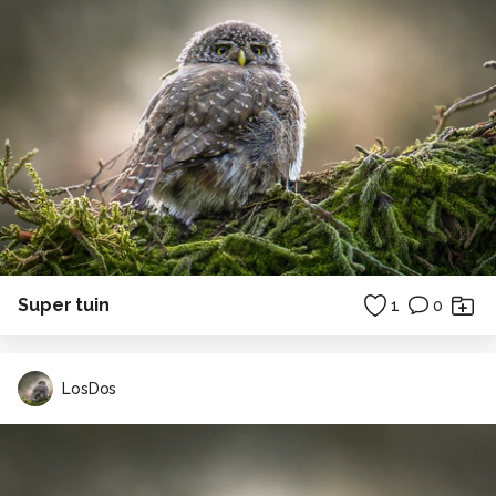
Super tuin
1
0
LosDos