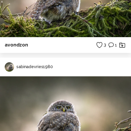
avondzon
3
1
sabinadevries1980