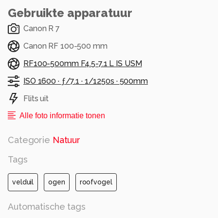
Gebruikte apparatuur
Canon R 7
Canon RF 100-500 mm
RF100-500mm F4.5-7.1 L IS USM
ISO 1600 ·
ƒ/7.1 ·
1/1250s ·
500mm
Flits uit
Alle foto informatie tonen
Categorie
Natuur
Tags
velduil
ogen
roofvogel
Automatische tags