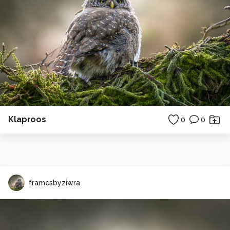
Klaproos
0
0
framesbyziwra