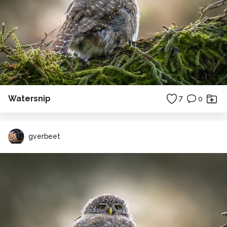
Watersnip
7
0
gverbeet