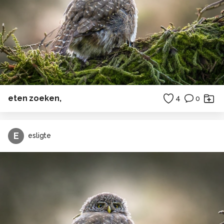
eten zoeken,
4
0
E
esligte