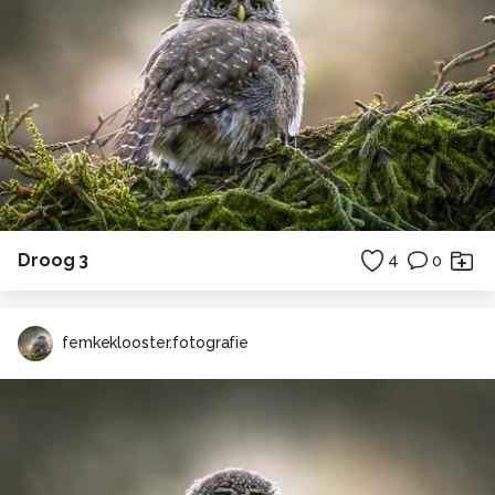
Droog 3
4
0
femkeklooster.fotografie