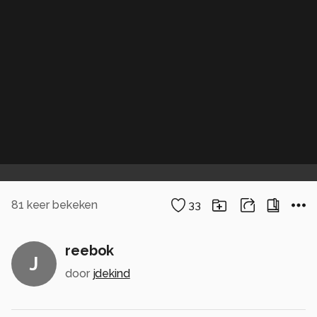
81
keer bekeken
33
reebok
J
door
jdekind