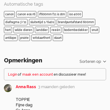
Automatische tags
canon
canon eos r6
rf600mm f11 is stm
iso 4000
diafragma ƒ/11
sluitertijd 1/640s
brandpuntafstand 600mm
hert
wilde dieren
landdier
reeën
bodembedekker
snuit
antilope
prairie
witstaarthert
staart
Opmerkingen
Sorteren op
Login
of
maak een account
en discussieer mee!
Anna Rass
3 maanden geleden
TOPPIE
Fijne dag