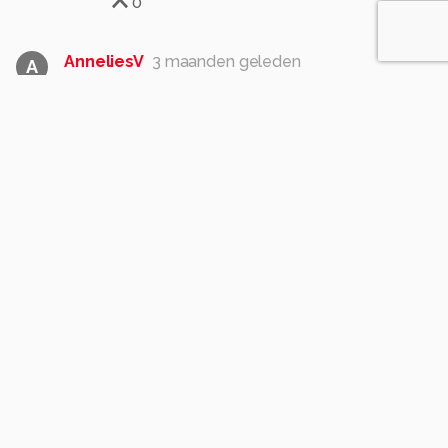
0
AnneliesV
3 maanden geleden
A
Leuke en mooie momentopname van dit oog-
lenscontact gemaakt
0
jdekind
3 maanden geleden
J
Annelies bedankt voor uw reactie gr jo
0
Soortgelijke foto's
CemalKazankaya