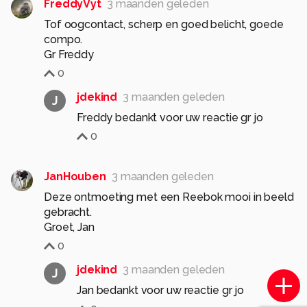
FreddyVyt
3 maanden geleden
Tof oogcontact, scherp en goed belicht, goede
compo.
Gr Freddy
0
jdekind
3 maanden geleden
J
Freddy bedankt voor uw reactie gr jo
0
JanHouben
3 maanden geleden
Deze ontmoeting met een Reebok mooi in beeld
gebracht.
Groet, Jan
0
jdekind
3 maanden geleden
J
Jan bedankt voor uw reactie gr jo