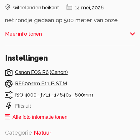
wildelanden heikant
14 mei, 2026
net rondje gedaan op 500 meter van onze
woning 5 verschillende reetjes gezien
Meer info tonen
Alle rechten voorbehouden
Instellingen
Canon EOS R6
(
Canon
)
RF600mm F11 IS STM
ISO 4000 ·
ƒ/11 ·
1/640s ·
600mm
Flits uit
Alle foto informatie tonen
Categorie
Natuur