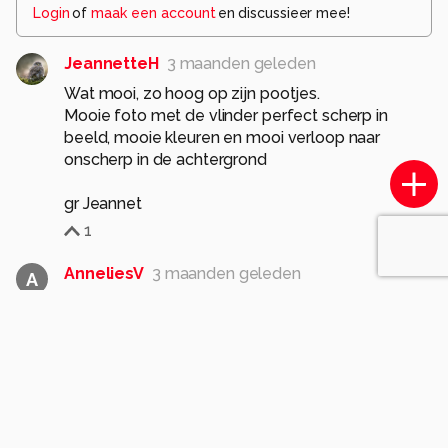
Login
of
maak een account
en discussieer mee!
JeannetteH
3 maanden geleden
Wat mooi, zo hoog op zijn pootjes.
Mooie foto met de vlinder perfect scherp in
beeld, mooie kleuren en mooi verloop naar
onscherp in de achtergrond
gr Jeannet
1
AnneliesV
3 maanden geleden
A
Deze foeragerende vlinder staat er goed op
1
jvriens
3 maanden geleden
mooi beeld
1