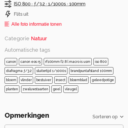
ISO 800 ·
ƒ/3.2 ·
1/1000s ·
100mm
Flits uit
Alle foto informatie tonen
Categorie
Natuur
Automatische tags
canon
canon eos r5
rf100mm f2.8 l macro is usm
iso 800
diafragma ƒ/3.2
sluitertijd 1/1000s
brandpuntafstand 100mm
bloem
vlinder
bestuiver
insect
bloemblad
geleedpotige
planten
zwaluwstaarten
geel
vleugel
Opmerkingen
Sorteren op