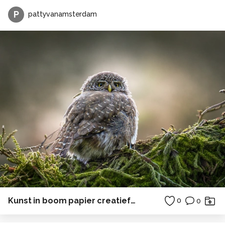
P
pattyvanamsterdam
Kunst in boom papier creatief in Polen
0
0