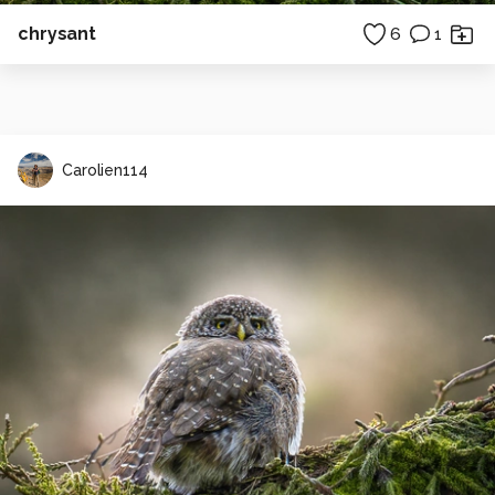
chrysant
6
1
Carolien114