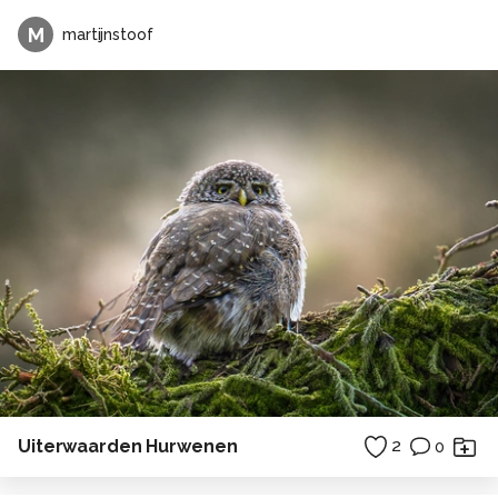
M
martijnstoof
Uiterwaarden Hurwenen
2
0