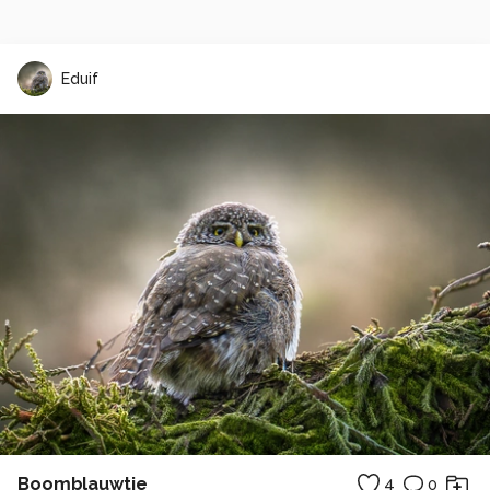
Eduif
Boomblauwtje
4
0