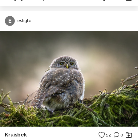
E
esligte
Kruisbek
12
0