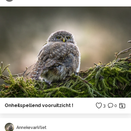
Onheilspellend vooruitzicht !
3
0
AnnekevanVliet