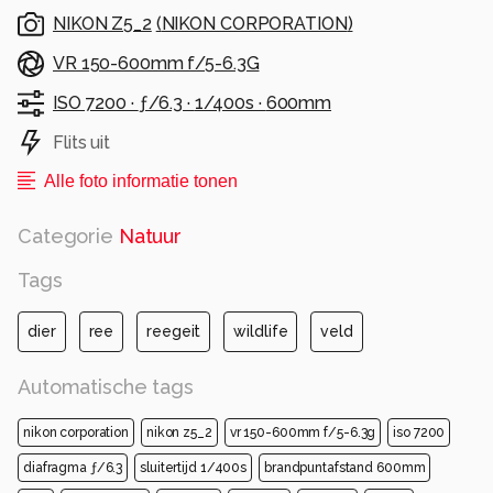
op korte afstand. Heel gaaf om mee te maken.
NIKON Z5_2
(
NIKON CORPORATION
)
Dank voor de reacties op mijn vorige foto's!
VR 150-600mm f/5-6.3G
ISO 7200 ·
ƒ/6.3 ·
1/400s ·
600mm
www.arnoudvandeweerd.nl
Flits uit
Alle rechten voorbehouden
Alle foto informatie tonen
Categorie
Natuur
Tags
dier
ree
reegeit
wildlife
veld
Automatische tags
nikon corporation
nikon z5_2
vr 150-600mm f/5-6.3g
iso 7200
diafragma ƒ/6.3
sluitertijd 1/400s
brandpuntafstand 600mm