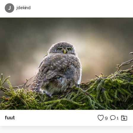
J
jdekind
fuut
9
1