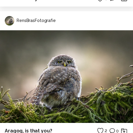
RensBrasFotografie
Aragog, is that you?
2
0