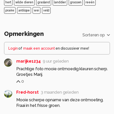
hert
wilde dieren
grasland
landdier
grassen
reeën
prairie
antilope
wei
veld
Opmerkingen
Sorteren op
Login
of
maak een account
en discussieer mee!
marijke1234
9 uur geleden
Prachtige foto mooie ontmoedig kleuren scherp.
Groetjes Marij.
0
Fred-horst
3 maanden geleden
Mooie scherpe opname van deze ontmoeting.
Fraai in het frisse groen.