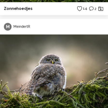
Zonnehoedjes
14
2
M
MeindertR